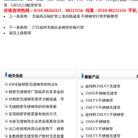
管、GB5312-8船用管等...
价格咨询热线：0510-88264321、88223334 传真：0510-88223334 手机：1
上一条新闻：
无锡高压锅炉管上涨动能减退 不锈钢管行情窄幅整理
下一条新闻：
27日福州无锡合金钢管价格行情
返回上级新闻
相关信息
最新产品
45#冷拔精密无缝钢管的特点&
超纯料316LVV无缝管
精密无缝钢管厂面临库存及资金的
316SS不锈钢无缝管
对精密无缝钢管需求大幅缩减，导
316LVV不锈钢管
无锡精密无缝钢管的价格搜索
316LVV不锈钢无缝管
实现精密管硬度最有效的方式
超纯料316LVV不锈钢管
冷拔无缝钢管企业资金面紧张没有
316SS不锈钢管
出口依然维持高位的形势下，精密
316LVV不锈钢管
316LVV不锈钢无缝管
多数精密无缝管商户暂时无意批量