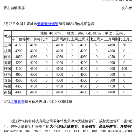
双击自动滚屏
发布者
8月26日全国主要城市
无锡无缝钢管
20号108*4.5价格汇总表
规格: Φ108*4.5；材质：20#、GB/T8162；单位：元/吨。
城市
今日价格
昨日价格
比昨日
上周同期
比上周
上周末
比上周末
上月同期
比上月
上海
4150
4150
0
4100
50
4100
50
4100
50
杭州
4200
4200
0
4200
0
4200
0
4200
0
南京
4050
4050
0
4050
0
4050
0
4050
0
无锡
4200
4200
0
4200
0
4200
0
4200
0
聊城
4100
4100
0
4100
0
4100
0
4000
100
临沂
4000
4000
0
4000
0
4000
0
4000
0
青岛
4500
4500
0
4500
0
4500
0
4500
0
福州
4450
4450
0
4450
0
4450
0
4450
0
南昌
4400
4400
0
4400
0
4400
0
4400
0
无锡
无缝钢管
每日价格咨询：0510-88268136
浙江双银特材科技有限公司常年销售天津大无缝钢管厂、成都无缝管厂、宝钢无
厂、包钢无缝钢管厂等生产的
大小口径无缝钢管
、
合金钢管
、
高压锅炉管
、
厚壁钢
10CrMO910、304、304L、316、316L、321、P11、P22、P91、T91.执行国标