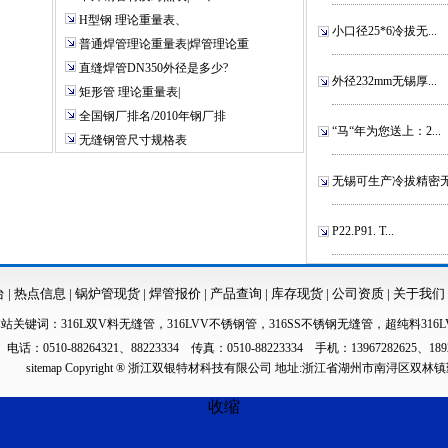
H型钢 理论重量表、
小口径25*6冷拔无...
普通焊管理论重量表|焊管理论重
直缝焊管DN350外径是多少?
外径232mm无锡厚...
矩形管 理论重量表|
全国钢厂排名/2010年钢厂排
“马“年为您送上：2...
无缝钢管尺寸规格表
无锡可生产冷拔精密无.
P22.P91. T...
台
|
热点信息
|
锅炉管现货
|
焊管报价
|
产品查询
|
库存现货
|
公司资质
|
关于我们
本站关键词：
316L双V料无缝管
，
316LVV不锈钢管
，
316SS不锈钢无缝管
，
超纯料316L
电话：0510-88264321、88223334 传真：0510-88223334 手机：13967282625、189
sitemap
Copyright ® 浙江双银特材科技有限公司 地址:浙江省湖州市南浔区双林
收缩