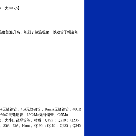
体：
大
中
小
】
温度普遍升高，加剧了超温现象，以致管子蠕变加
无缝钢管，45#无缝钢管，16mn#无缝钢管，40CR
MoG无缝钢管、15CrMo无缝钢管、Cr5Mo、
管、大小口径焊管等。材质：Q195 ；Q219； Q235
45#，16mn， Q195 ；Q219； Q235 ；Q345