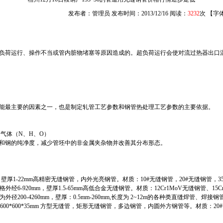
发布者：管理员 发布时间：2013/12/16 阅读：
3232
次 【字
负荷运行、操作不当或管内脏物堵塞等原因造成的。超负荷运行会使对流过热器出口
能最主要的因素之一，也是制定轧管工艺参数和钢管热处理工艺参数的主要依据。
），气体（N、H、O）
和钢的纯净度，减少管坯中的非金属夹杂物并改善其分布形态。
壁厚1-22mm高精密无缝钢管，内外光亮钢管。材质：10#无缝钢管，20#无缝钢管，35#
6-920mm，壁厚1.5-65mm高低合金无缝钢管。材质：12Cr1MoV无缝钢管、15Cr
格为外径200-4260mm，壁厚：0.5mm-260mm,长度为 2~12m的各种类直缝焊管、焊接钢
5mm-600*600*35mm 方型无缝管，矩形无缝钢管，多边钢管，内圆外方钢管等。材质：20#、35#、