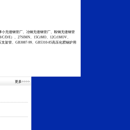
小无缝钢管厂、冶钢无缝钢管厂、鞍钢无缝钢管
C/D/E）、27SIMN、15CrMO、12Cr1MOV、
液压支架管、GB3087-99、GB5310-85高压化肥锅炉用
更多
>>>>