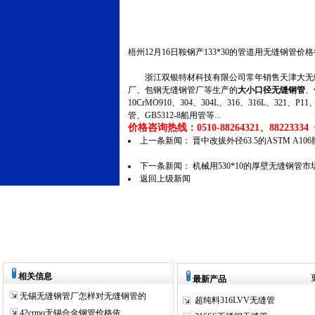
梧州12月16日鞍钢产133*30的管道用无缝钢管价
浙江双银特材科技有限公司常年销售天津大无缝
厂、包钢无缝钢管厂等生产的
大小口径无缝钢管
、
10CrMO910、304、304L、316、316L、321
管、GB5312-8船用管等...
价格咨询热线：0510-88264321、88223334 传
上一条新闻：
晋中改拔外径63.5的ASTM A
下一条新闻：
机械用530*10的厚壁无缝钢管
返回上级新闻
相关信息
最新产品
无锡无缝钢管厂怎样对无缝钢管的
超纯料316LVV无缝管
42crmo无锡合金钢管价格依