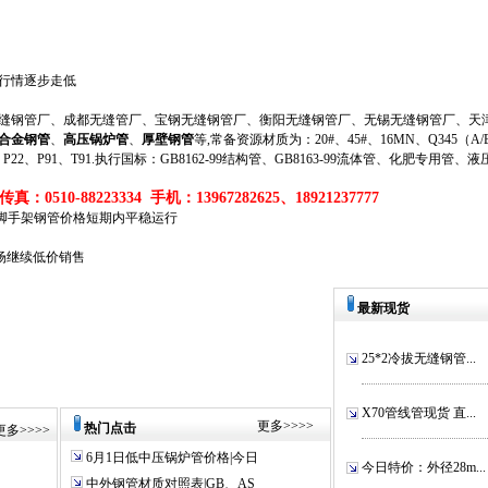
格行情逐步走低
钢管厂、成都无缝管厂、宝钢无缝钢管厂、衡阳无缝钢管厂、无锡无缝钢管厂、天津
合金钢管
、
高压锅炉管
、
厚壁钢管
等,常备资源材质为：20#、45#、16MN、Q345（A/B/
、P11、P22、P91、T91.执行国标：GB8162-99结构管、GB8163-99流体管、化肥专用管、
真：0510-88223334 手机：13967282625、18921237777
106脚手架钢管价格短期内平稳运行
市场继续低价销售
最新现货
25*2冷拔无缝钢管...
X70管线管现货 直...
更多
>>>>
热门点击
更多
>>>>
6月1日低中压锅炉管价格|今日
今日特价：外径28m...
中外钢管材质对照表|GB、AS