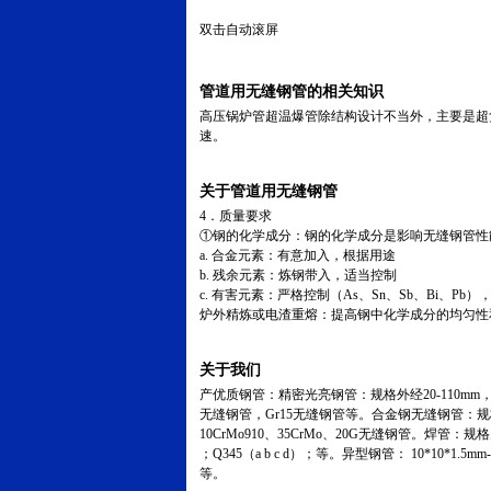
双击自动滚屏
管道用无缝钢管的相关知识
高压锅炉管超温爆管除结构设计不当外，主要是超
速。
关于管道用无缝钢管
4．质量要求
①钢的化学成分：钢的化学成分是影响无缝钢管性
a. 合金元素：有意加入，根据用途
b. 残余元素：炼钢带入，适当控制
c. 有害元素：严格控制（As、Sn、Sb、Bi、Pb
炉外精炼或电渣重熔：提高钢中化学成分的均匀性
关于我们
产优质钢管：精密光亮钢管：规格外经20-110mm，
无缝钢管，Gr15无缝钢管等。合金钢无缝钢管：规格外经
10CrMo910、35CrMo、20G无缝钢管。焊管：规
；Q345（a b c d）；等。异型钢管： 10*10*1.
等。