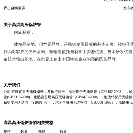
双击自动滚屏
发布者
关于高温高压锅炉管
内涵释意：
建精品基地、创世界品牌，是鞍钢发展目标的基本定位。鞍钢作
作为对客户的庄严承诺。鞍钢将依托自有矿山资源优势、技术研发优势
备技术输出基地，在世界上创出中国钢铁企业响亮的民族品牌。
关于我们
公司 代理优质无缝碳钢管，及执行标准。
结构用于无缝钢管（GB8162-2008 ），输送流
管(GB5310-2008)，化肥设备用高压无缝钢管（GB6479-2000），地质钻探用无缝钢管
钻铤专用无缝管（YB691-70 ），
汽车半轴用无缝钢管（GB3088-1999），船舶用无缝钢
高温高压锅炉管的相关规格
规格 数量 规格 数量