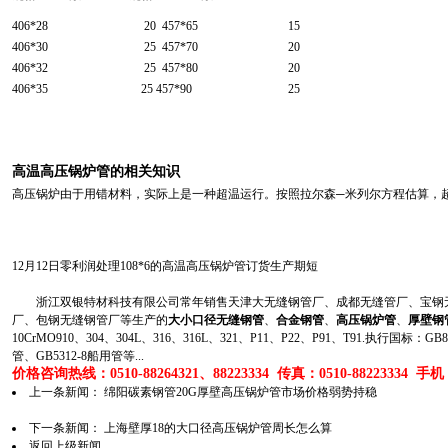
406*28
20
457*65
15
406*30
25
457*70
20
406*32
25
457*80
20
406*35
25
457*90
25
高温高压锅炉管的相关知识
高压锅炉由于用错材料，实际上是一种超温运行。按照拉尔森─米列尔方程估算，
12月12日零利润处理108*6的高温高压锅炉管订货生产期短
浙江双银特材科技有限公司常年销售天津大无缝钢管厂、成都无缝管厂、宝钢无
厂、包钢无缝钢管厂等生产的
大小口径无缝钢管
、
合金钢管
、
高压锅炉管
、
厚壁钢
10CrMO910、304、304L、316、316L、321、P11、P22、P91、T91.执行国标
管、GB5312-8船用管等...
价格咨询热线：0510-88264321、88223334 传真：0510-88223334 手机：1
上一条新闻：
绵阳碳素钢管20G厚壁高压锅炉管市场价格弱势持稳
下一条新闻：
上海壁厚18的大口径高压锅炉管周长怎么算
返回上级新闻