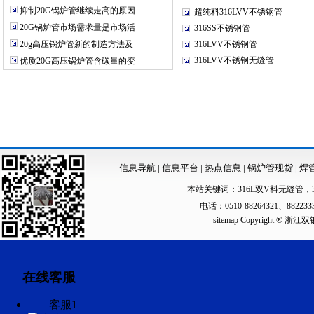
抑制20G锅炉管继续走高的原因
超纯料316LVV不锈钢管
20G锅炉管市场需求量是市场活
316SS不锈钢管
20g高压锅炉管新的制造方法及
316LVV不锈钢管
316LVV不锈钢无缝管
优质20G高压锅炉管含碳量的变
信息导航
|
信息平台
|
热点信息
|
锅炉管现货
|
焊
本站关键词：
316L双V料无缝管
，
电话：0510-88264321、88223
sitemap
Copyright ®
在线客服
客服1