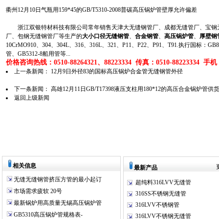
衢州12月10日气瓶用159*45的GB/T5310-2008普碳高压锅炉管壁厚允许偏差
浙江双银特材科技有限公司常年销售天津大无缝钢管厂、成都无缝管厂、宝钢无
厂、包钢无缝钢管厂等生产的
大小口径无缝钢管
、
合金钢管
、
高压锅炉管
、
厚壁钢
10CrMO910、304、304L、316、316L、321、P11、P22、P91、T91.执行国标
管、GB5312-8船用管等...
价格咨询热线：0510-88264321、88223334 传真：0510-88223334 手机：1
上一条新闻：
12月9日外径83的国标高压锅炉合金管无缝钢管外径
下一条新闻：
高雄12月11日GB/T17398液压支柱用180*12的高压合金锅炉管供
返回上级新闻
相关信息
最新产品
无缝无缝钢管挤压方管的最小起订
超纯料316LVV无缝管
市场需求疲软 20号
316SS不锈钢无缝管
最新锅炉用高质量无锡高压锅炉管
316LVV不锈钢管
GB5310高压锅炉管规格表-
316LVV不锈钢无缝管