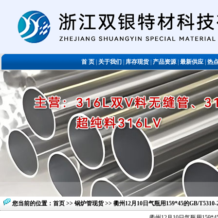
首 页
|
关于我们
|
库存现货
|
产品资源
|
最新供应
|
热
您当前的位置：
首页
>>
锅炉管现货
>> 衢州12月10日气瓶用159*45的GB/T5
衢州12月10日气瓶用159*