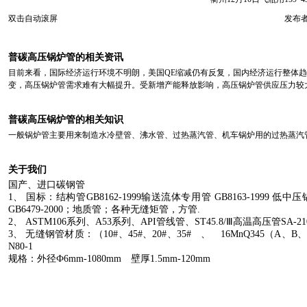
双击自动滚屏
发布者
普碳高压锅炉管的相关资讯
目前来看，国际经济运行环境不明朗，美国QE缩减仍有反复，国内经济运行整体
变，高压锅炉管需求难有大幅提升。受新增产能释放影响，高压锅炉管供应压力较
普碳高压锅炉管的相关知识
一般锅炉管主要用来制造水冷壁管、沸水管、过热蒸汽管、机车锅炉用的过热蒸汽
关于我们
国产、进口碳钢管
1
、
国标：结构管
GB8162-1999
输送流体专用管
GB8163-1999
低中压
GB6479-2000
；地质管；各种无缝矩管，方管
.
2
、
ASTM106
系列、
A53
系列、
API
管线管、
ST45.8/
Ⅲ高温高压管
SA
-2
3
、
无缝钢管材质：（
10#
、
45#
、
20#
、
35#
、
16MnQ345
（
A
、
B
N80-1
规格：外径Ф
6mm
-1080mm
壁厚
1.5mm
-120mm