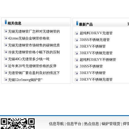
相关信息
最新产品
无锡无缝钢管厂怎样对无缝钢管的
超纯料316LVV无缝管
42crmo无锡合金钢管价格依
316SS不锈钢无缝管
无锡无缝钢管市场销售的碳钢优质
316LVV不锈钢管
冷拔无缝钢管价格小幅下跌的压制
316LVV不锈钢无缝管
无锡40Cr无缝管多少钱一吨
超纯料316LVV不锈钢管
近年来20号无缝钢管价格的反弹
316SS不锈钢管
无缝管钢厂要在盈利良好的情况下
316LVV不锈钢管
316LVV不锈钢无缝管
无锡12cr1movg锅炉管“
信息导航
|
信息平台
|
热点信息
|
锅炉管现货
|
焊