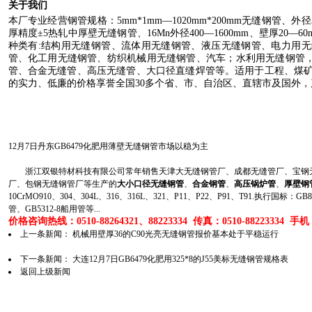
关于我们
本厂专业经营钢管规格：
5mm
*
1mm
—
1020mm
*
200mm
无缝钢管、外径
厚精度±
5
热轧中厚壁无缝钢管、
16Mn
外径
400
—
1600mm
、壁厚
20
—
60
种类有
:
结构用无缝钢管、流体用无缝钢管、液压无缝钢管、电力用无
管、化工用无缝钢管、纺织机械用无缝钢管、汽车；水利用无缝钢管
管、合金无缝管、高压无缝管、大口径直缝焊管等。适用于工程、煤
的实力、低廉的价格享誉全国
30
多个省、市、自治区、直辖市及国外，
12月7日丹东GB6479化肥用薄壁无缝钢管市场以稳为主
浙江双银特材科技有限公司常年销售天津大无缝钢管厂、成都无缝管厂、宝钢无
厂、包钢无缝钢管厂等生产的
大小口径无缝钢管
、
合金钢管
、
高压锅炉管
、
厚壁钢
10CrMO910、304、304L、316、316L、321、P11、P22、P91、T91.执行国标
管、GB5312-8船用管等...
价格咨询热线：0510-88264321、88223334 传真：0510-88223334 手机：1
上一条新闻：
机械用壁厚36的C90光亮无缝钢管报价基本处于平稳运行
下一条新闻：
大连12月7日GB6479化肥用325*8的J55美标无缝钢管规格表
返回上级新闻