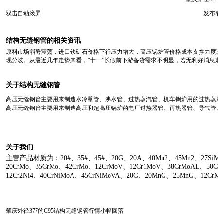
双击自动滚屏
发布者
结构无缝钢管的相关资讯
原料市场弱势震荡，进口铁矿石价格下行压力增大，高压锅炉管价格成本支撑力度
现分歧。从最近几年走势来看，“十一”长假前下游备货需求不明显，若无利好消
关于结构无缝钢管
高压无缝钢管主要用来制造水冷壁管、沸水管、过热蒸汽管、机车锅炉用的过热蒸
高压无缝钢管主要用来制造高压和超高压锅炉的电厂过热器管、再热器管、导气管
关于我们
主营产品材质为：
20#
、
35#
、
45#
、
20G
、
20A
、
40Mn2
、
45Mn2
、
27Si
20CrMo
、
35CrMo
、
42CrMo
、
12CrMoV
、
12Cr1MoV
、
38CrMoAL
、
50C
12Cr2Ni4
、
40CrNiMoA
、
45CrNiMoVA
、
20G
、
20MnG
、
25MnG
、
12Cr
肇庆外径377的C95结构无缝钢管行情小幅回落