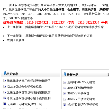
浙江双银特材科技有限公司常年销售天津大无缝钢管厂、成都无缝管厂、宝钢无
厂、包钢无缝钢管厂等生产的
大小口径无缝钢管
、
合金钢管
、
高压锅炉管
、
厚壁钢
10CrMO910、304、304L、316、316L、321、P11、P22、P91、T91.执行国标
管、GB5312-8船用管等...
价格咨询热线：0510-88264321、88223334 传真：0510-88223334 手机：1
上一条新闻：
黔南碳素钢管325*14的ASTM A53热扩无缝钢管毎米多少公斤
下一条新闻：
屏東縣包钢产152*18的厚壁无缝管欢迎新老客户订购
返回上级新闻
相关信息
最新产品
无锡无缝钢管厂怎样对无缝钢管的
超纯料316LVV无缝管
42crmo无锡合金钢管价格依
316SS不锈钢无缝管
无锡无缝钢管市场销售的碳钢优质
316LVV不锈钢管
冷拔无缝钢管价格小幅下跌的压制
316LVV不锈钢无缝管
无锡40Cr无缝管多少钱一吨
超纯料316LVV不锈钢管