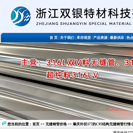
首 页
|
关于我们
|
库存现货
|
产品资源
|
最新供应
|
热
您当前的位置：
首页
>>
无缝钢管价格
>> 肇庆外径377的C95结构无缝钢管行情
肇庆外径37