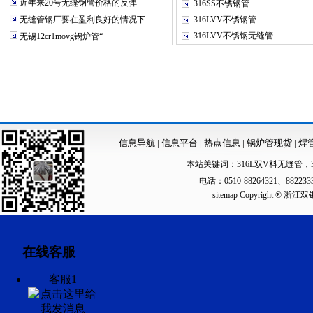
近年来20号无缝钢管价格的反弹
316SS不锈钢管
无缝管钢厂要在盈利良好的情况下
316LVV不锈钢管
316LVV不锈钢无缝管
无锡12cr1movg锅炉管“
信息导航
|
信息平台
|
热点信息
|
锅炉管现货
|
焊
本站关键词：
316L双V料无缝管
，
电话：0510-88264321、88223
sitemap
Copyright ®
在线客服
客服1