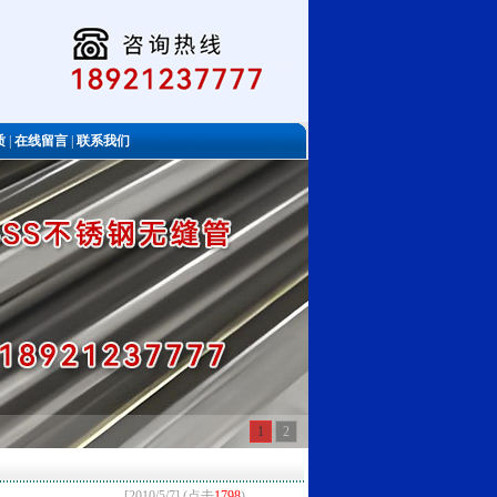
质
|
在线留言
|
联系我们
1
2
[2010/5/7] (点击
1798
)