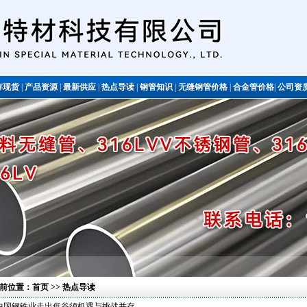
存现货
|
产品资源
|
最新供应
|
热点导读
|
钢管知识
|
无缝钢管价格
|
合金管价格
|
公司资
不锈钢管
前位置：
首页
>> 热点导读
中国钢铁业走出低谷须机遇与挑战并存