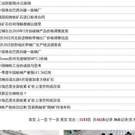
工信部新闻|今日新闻
中国将在巴西兴建一炼钢厂
我国拟推铁矿石进口标准合同
铁矿石任何涨幅都难以接受
宝钢出台2010年5月份碳钢产品价格调整政策
4月20日河北前进钢铁带钢出厂价格调整信息
4月20日邯邢地区带钢厂生产情况调查表
中国将在巴西兴建一炼钢厂
35crmo苏州无缝钢管68*2.2价格
中国钢铁工业的成就与思考
一季度中国粗钢产量预计1.56亿吨
武钢自谋出路6月迎接加拿大铁矿石
市场态度全面收紧 矿价上涨空间或压缩
重新定位钢铁业？
市场态度全面收紧 矿价上涨空间或压缩
钢铁产能依旧过剩 贸易商融资“囤钢”待涨牟利
首页
上一页
下一页
尾页
页次：
11
/13
页 共
442
条记录
36
条记录/页