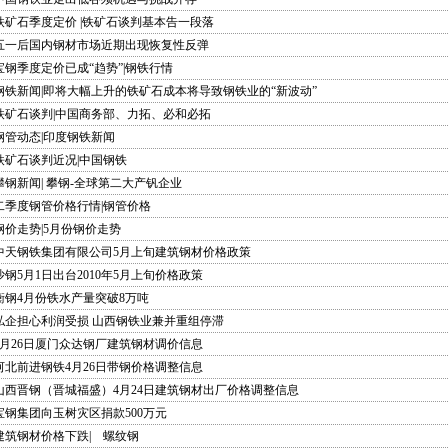
铁矿石季度定价 |铁矿石谈判基本告一段落
五一后国内钢材市场近期出现恢复性反弹
宝钢季度定价已成“趋势”|钢铁行情
钢铁新闻|即将大幅上升的铁矿石成本将导致钢铁业的“新波动”
铁矿石谈判|中国商务部、力拓、必和必拓
钢管动态|印度钢铁新闻
铁矿石谈判近况|中国钢铁
攀钢新闻| 攀钢-全球第二大产钒企业
二季度钢管价格行情|钢管价格
钢价走势|5月份钢价走势
中天钢铁集团有限公司5月上旬建筑钢材价格政策
沙钢5月1日出台2010年5月上旬价格政策
衡钢4月份铁水产量突破8万吨
私企担心利润受损 山西钢铁业兼并重组停滞
4月26日厦门众达钢厂建筑钢材调价信息
河北前进钢铁4月26日带钢价格调整信息
山西晋钢（晋城福盛）4月24日建筑钢材出厂价格调整信息
宝钢集团向玉树灾区捐款500万元
建筑钢材价格下跌| 螺纹钢