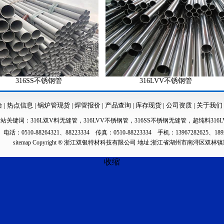
316SS不锈钢管
316LVV不锈钢管
台
|
热点信息
|
锅炉管现货
|
焊管报价
|
产品查询
|
库存现货
|
公司资质
|
关于我们
本站关键词：
316L双V料无缝管
，
316LVV不锈钢管
，
316SS不锈钢无缝管
，
超纯料316L
电话：0510-88264321、88223334 传真：0510-88223334 手机：13967282625、189
sitemap
Copyright ® 浙江双银特材科技有限公司 地址:浙江省湖州市南浔区双林
收缩