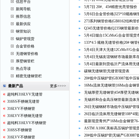
信息平台
5月7日 20#、45#精密光亮管报价
新闻导航
5月6日合金管价格|325*10规格钢
推荐信息
273系列钢管价格|GB8162结构
最新供应
Q345无缝管价格|Q235钢管最新价
钢管知识
5月4日烟台15CrMoG合金管现货
锅炉管现货
133*4.5 规格无缝管价格|20# 钢
合金管价格
5月4日天津大无缝12CrMoVG合金
无缝钢管价格
5月4日无锡友谊钢材市场最新库存无
厚壁钢管栏
5月4日最新到货临沂产流体用无缝管5
热点导读
碳钢无缝钢管|无缝管现货表
精密无缝钢管栏
20#低中压锅炉管|GB3087低中
16Mn流体无缝钢管|16Mn合金钢
最新产品
更多
>>>>
无锡厚壁无缝钢管|45#厚壁无缝钢管
超纯料316LVV无缝管
无锡祥和合金高压钢管最新流体无缝
316SS不锈钢无缝管
26日无锡钢材市场低中压锅炉管现货5
316LVV不锈钢管
26日临沂流体用无缝钢管108*4现
316LVV不锈钢无缝管
最新现货青州产16Mn合金钢管76-2
超纯料316LVV不锈钢管
ASTM A106C美标高压锅炉管现货1
316SS不锈钢管
20#低中压锅炉管|无锡产GB308
316LVV不锈钢管