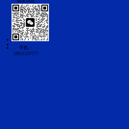
手机：
18921237777