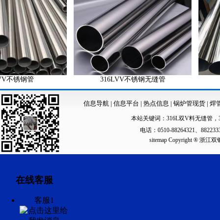
不锈钢管
316LVV不锈钢无缝管
超纯
信息导航
|
信息平台
|
热点信息
|
锅炉管现货
|
焊
本站关键词：
316L双V料无缝管
，
电话：0510-88264321、88223
sitemap
Copyright ®
在线客服
客服1