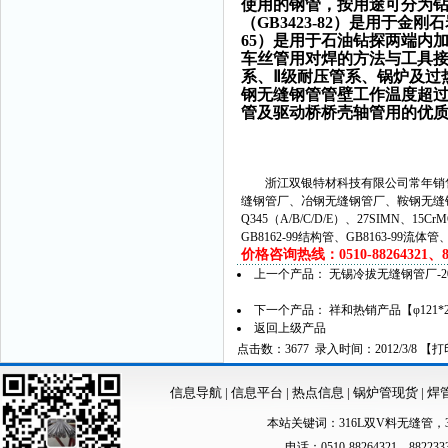
使用的钢管，按用途可分为
（GB3423-82）是用于
65）是用于石油钻探两端内
车丝管用对焊的方法与工具接头
系、Ⅱ级耐压管系、锅炉及过
钢无缝钢管管壁工作温度超过4
管及驱动桥桥壳轴管用的优
浙江双银特材科技有限公司常年销售
缝钢管厂、冶钢无缝钢管厂、鞍钢无缝
Q345（A/B/C/D/E）、27SIMN、15C
GB8162-99结构管、GB8163-99流体
价格咨询热线：0510-88264321、882
上一个产品：
无锡冷拔无缝钢管厂-
下一个产品：
祥和热销产品【φ121*
返回上级产品
点击数：3677 录入时间：2012/3/8 【
打
信息导航
|
信息平台
|
热点信息
|
锅炉管现货
|
焊
本站关键词：
316L双V料无缝管
，
电话：0510-88264321、88223