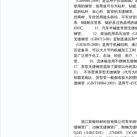
（GB9948-2006）是适用于石油
使用的钢管，按用途可分为钻杆、钻铤、
探的钻杆、岩心杆、套管的无缝钢管。 
丝两种，车丝管用接头联结，不车丝管用
系、Ⅱ级耐压管系、锅炉及过热器用的
450℃。 11、汽车半轴套管用无缝
钢管。 12、柴油机用高压油管（GB
无缝钢管（GB8713-88）是制造
（GB3639-2000）是用于机械
压设备等，可以大大节约机械加工工时，提
是广泛用于化工、石油、轻纺、医疗、
管。 16、流体输送用不锈钢无缝钢管
17、异型无缝钢管是除了圆管以外的
D）、不等壁厚异型无缝钢管（代号为
和圆管相比，异型管一般都有较大的惯
缝钢管（GB/T18984-2003）适用
浙江双银特材科技有限公司常年销售
缝钢管厂、冶钢无缝钢管厂、鞍钢无缝
Q345（A/B/C/D/E）、27SIMN、15C