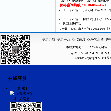
GB8162-99结构管、GB8163-99流体
价格咨询热线：0510-88264321、882
上一个产品：
无锡无缝钢管-友谊市场
下一个产品：
【祥和特价】小口径φ45
返回上级产品
点击数：3581 录入时间：2012/2/16 【
信息导航
|
信息平台
|
热点信息
|
锅炉管现货
|
焊
本站关键词：
316L双V料无缝管
，
电话：0510-88264321、88223
sitemap
Copyright ®
在线客服
客服1