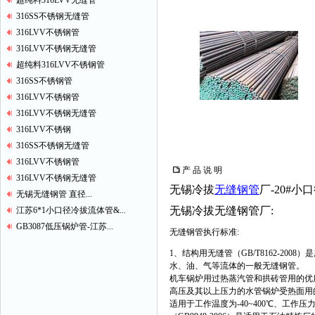
超纯料316LVV无缝管
316SS不锈钢无缝管
316LVV不锈钢管
316LVV不锈钢无缝管
超纯料316LVV不锈钢管
316SS不锈钢管
316LVV不锈钢管
316LVV不锈钢无缝管
316LVV不锈钢
316SS不锈钢无缝管
316LVV不锈钢管
产 品 说 明
316LVV不锈钢无缝管
无锡冷拔
无缝钢管
厂-20#
无锡无缝钢管 直径...
无锡冷拔无缝钢管厂:
江苏6*1小口径冷拔流体管&...
GB3087低压锅炉管-江苏...
无缝钢管执行标准:
1、结构用无缝管（GB/T8162-20
水、油、气等流体的一般无缝钢管。 3
机车锅炉用过热蒸汽管和拱砖管用的优质
高压及其以上压力的水管锅炉受热面用的
适用于工作温度为-40~400℃、工