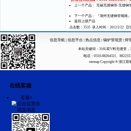
上一个产品：
无锡无缝钢管-无缝钢
下一个产品：
『湖州无缝钢管规格』
返回上级产品
点击数：3535 录入时间：2012/2/22 【
信息导航
|
信息平台
|
热点信息
|
锅炉管现货
|
焊
本站关键词：
316L双V料无缝管
，
电话：0510-88264321、88223
sitemap
Copyright ®
在线客服
客服1