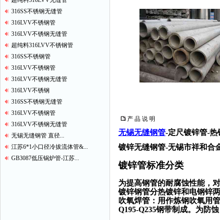
超纯料316LVV无缝管
316SS不锈钢无缝管
316LVV不锈钢管
316LVV不锈钢无缝管
超纯料316LVV不锈钢管
316SS不锈钢管
316LVV不锈钢管
316LVV不锈钢无缝管
316LVV不锈钢
316SS不锈钢无缝管
316LVV不锈钢管
产 品 说 明
316LVV不锈钢无缝管
无锡无缝钢管
-定尺镀锌管-热
无锡无缝钢管 直径...
镀锌无缝钢管-无锡市祥和合
江苏6*1小口径冷拔流体管&...
GB3087低压锅炉管-江苏...
镀锌管标准分类
为提高钢管的耐腐蚀性能，对
镀锌钢管分热镀锌和电钢锌
吹氧焊管：用作炼钢吹氧用管，
Q195-Q235钢带制成。为