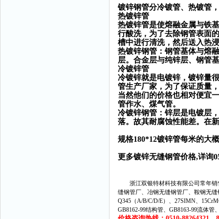
镀锌钢管分冷镀管、热镀管，
热镀锌管
热镀锌管是使熔融金属与铁
行酸洗，为了去除钢管表面
槽中进行清洗，然后送入热
热镀锌钢管：钢管基体与熔
层。合金层与纯锌层、钢管
冷镀锌管
冷镀锌就是电镀锌，镀锌量很少
管生产厂家，为了保证质量，
当然他们的价格也相对便宜
管作水、煤气管。
冷镀锌钢管：锌层是电镀层
落。故其耐腐蚀性能差。在
规格180*12镀锌管每米的大概
更多镀锌无缝钢管价格,详询0510-8
浙江双银特材科技有限公司常年销售
缝钢管厂、冶钢无缝钢管厂、鞍钢无缝
Q345（A/B/C/D/E）、27SIMN、15C
GB8162-99结构管、GB8163-99流体
价格咨询热线：0510-88264321、882