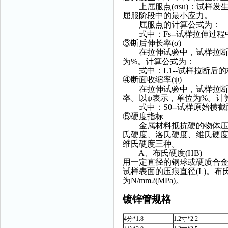
上屈服点(σsu)：试样发生
屈服阶段中的最小应力。
屈服点的计算公式为：
式中：Fs--试样拉伸过程中屈
③断后伸长率(σ)
在拉伸试验中，试样拉断后
为%。计算公式为：
式中：L1--试样拉断后的标
④断面收缩率(ψ)
在拉伸试验中，试样拉断后
率。以ψ表示，单位为%。计
式中：S0--试样原始横截面
⑤硬度指标
金属材料抵抗硬的物体压陷
氏硬度、洛氏硬度、维氏硬
维氏硬度三种。
A、布氏硬度(HB)
用一定直径的钢球或硬质合金
试样表面的压痕直径(L)。布
为N/mm2(MPa)。
镀锌管规格
4分*1.8
1.2寸*2.2