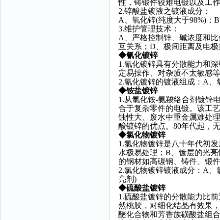
性，铸锻件较难电镀以及工
2.锌酸盐镀液之镀液成分：
A、氧化锌(纯度大于98%)
3.维护管理技术：
A、严格控制锌、碱浓度和比
互关系；D、极间距离及电极
◆
氰化镀锌
1.氰化镀锌具有分散能力和
定易操作、对杂质不太敏感
2.氰化镀锌的镀液组成：A
◆
铵盐镀锌
1.从氯化铵-氨羧络合剂镀
合于复杂零件的电镀。该工
蚀性大、废水中重金属难处理
酸镀锌的优点。80年代起，
◆
氯化物镀锌
1.氯化物镀锌是八十年代初
水极易处理；B、镀层的光亮
的钢材如高碳钢、铸件、锻
2.氯化物镀锌镀液成分：A
亮剂)
◆
硫酸盐镀锌
1.硫酸盐镀锌的分散能力比
然桃胶，对细化结晶有效果
醚化合物和芳香族磺酸盐组