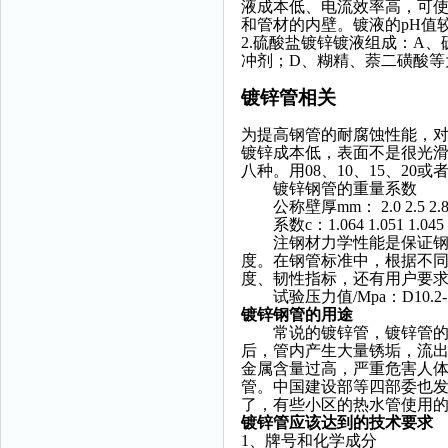
液成本低、电流效率高，可
和管材的内壁。镀液的pH值
2.硫酸盐镀锌镀液组成：A
冲剂；D、糊精、萘二磺酸等
镀锌管相关
为提高钢管的耐腐蚀性能，
镀锌成本低，表面不是很光滑
八种。用08、10、15、20
镀锌钢管的重量系数
公称壁厚mm： 2.0 2.5 2.8 3.2 
系数c：1.064 1.051 1.045 1.04
注钢材力学性能是保证钢材
度。在钢管标准中，根据不同
度、韧性指标，还有用户要求的高
试验压力值/Mpa：D10.2-168
镀锌钢管的用途
常说的镀锌管，镀锌管的用
后，管内产生大量锈垢，流
金属含量过高，严重危害人
管。中国建设部等四部委也发
了，有些小区的热水管使用
镀锌管应该达到的技术要求
1、牌号和化学成分