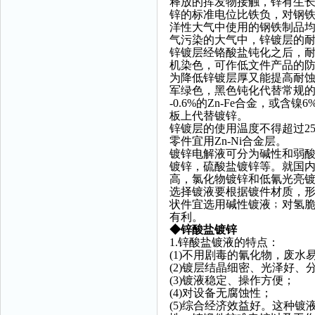
释放的挥发物接触，锌有生长
锌的标准电位比铁负，对钢
洋性大气中使用的钢铁制品
气污染的大气中，锌镀层的
锌镀层经铬酸盐钝化之后，耐
机染色，可作低文件产品的防护
为降低锌镀层厚又能提高耐
军绿色，黑色钝化代替常规的
-0.6%的Zn-Fe合金，或
板上代替镀锌。
锌镀层的使用温度不得超过2
零件宜用Zn-Ni合金层。
镀锌电解液可分为碱性和弱
镀锌，硫酸盐镀锌等。就国
高，氯化物镀锌和低氰光亮
选择镀液要根据镀件材质，
状件宜选用碱性镀液﹔对氢
有利。
◆
锌酸盐镀锌
1.锌酸盐镀液的特点：
(1)不用剧毒的氰化物，废水
(2)镀层结晶细密、光泽好
(3)镀液稳定、操作方便；
(4)对设备无腐蚀性；
(5)综合经济效益好。这种镀