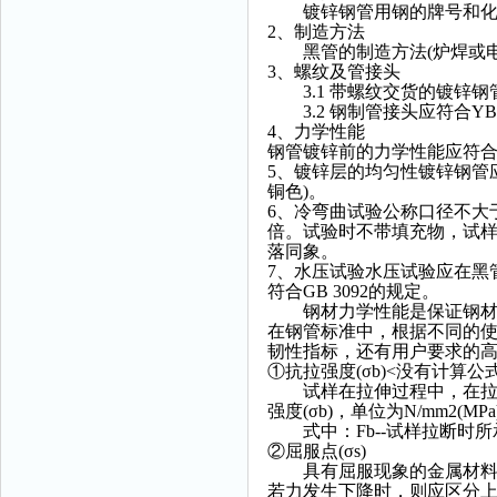
镀锌钢管用钢的牌号和化学成
2、制造方法
黑管的制造方法(炉焊或电
3、螺纹及管接头
3.1 带螺纹交货的镀锌钢管
3.2 钢制管接头应符合YB 
4、力学性能
钢管镀锌前的力学性能应符合GB
5、镀锌层的均匀性镀锌钢管
铜色)。
6、冷弯曲试验公称口径不大于
倍。试验时不带填充物，试
落同象。
7、水压试验水压试验应在黑
符合GB 3092的规定。
钢材力学性能是保证钢材最
在钢管标准中，根据不同的使
韧性指标，还有用户要求的
①抗拉强度(σb)<没有计算公
试样在拉伸过程中，在拉断时所
强度(σb)，单位为N/mm
式中：Fb--试样拉断时所承
②屈服点(σs)
具有屈服现象的金属材料，
若力发生下降时，则应区分上、