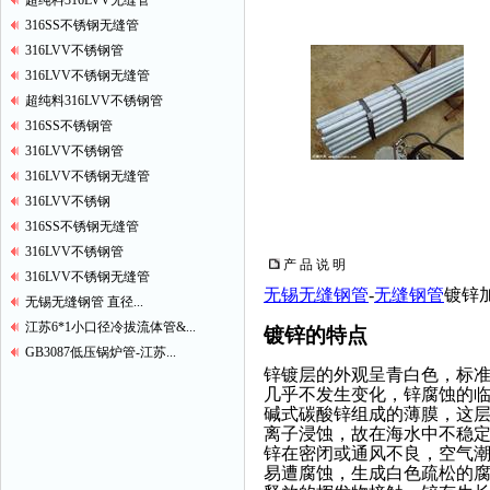
超纯料316LVV无缝管
316SS不锈钢无缝管
316LVV不锈钢管
316LVV不锈钢无缝管
超纯料316LVV不锈钢管
316SS不锈钢管
316LVV不锈钢管
316LVV不锈钢无缝管
316LVV不锈钢
316SS不锈钢无缝管
316LVV不锈钢管
产 品 说 明
316LVV不锈钢无缝管
无锡无缝钢管
-
无缝钢管
镀锌
无锡无缝钢管 直径...
江苏6*1小口径冷拔流体管&...
镀锌的特点
GB3087低压锅炉管-江苏...
锌镀层的外观呈青白色，标准
几乎不发生变化，锌腐蚀的临
碱式碳酸锌组成的薄膜，这
离子浸蚀，故在海水中不稳
锌在密闭或通风不良，空气潮
易遭腐蚀，生成白色疏松的腐