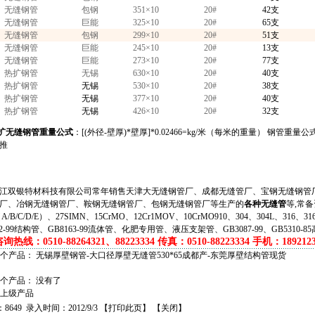
无缝钢管
包钢
351×10
20#
42
支
无缝钢管
巨能
325×10
20#
65
支
无缝钢管
包钢
299×10
20#
51
支
无缝钢管
巨能
245×10
20#
13
支
无缝钢管
巨能
273×10
20#
77
支
热扩钢管
无锡
630×10
20#
40
支
热扩钢管
无锡
530×10
20#
3
8
支
热扩钢管
无锡
377×10
20#
40
支
热扩钢管
无锡
426×10
20#
32支
热扩无缝钢管重量公式
：[(外径-壁厚)*壁厚]*0.02466=kg/米（每米的重量） 钢管重量公式 例如： 
推
双银特材科技有限公司常年销售天津大无缝钢管厂、成都无缝管厂、宝钢无缝钢管厂
厂、冶钢无缝钢管厂、鞍钢无缝钢管厂、包钢无缝钢管厂等生产的
各种无缝管
等,常备
（A/B/C/D/E）、27SIMN、15CrMO、12Cr1MOV、10CrMO910、304、304L、316、
62-99结构管、GB8163-99流体管、化肥专用管、液压支架管、GB3087-99、GB5310-8
热线：0510-88264321、88223334 传真：0510-88223334 手机：1892123
一个产品：
无锡厚壁钢管-大口径厚壁无缝管530*65成都产-东莞厚壁结构管现货
个产品： 没有了
上级产品
649 录入时间：2012/9/3 【
打印此页
】 【
关闭
】