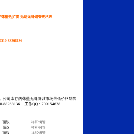
口径薄壁热扩管 无锡无缝钢管规格表
10-88268136
，公司库存的薄壁无缝管以市场最低价格销售
8268136 工作QQ：709154628
面议
祥和钢管
面议
祥和钢管
面议
祥和钢管