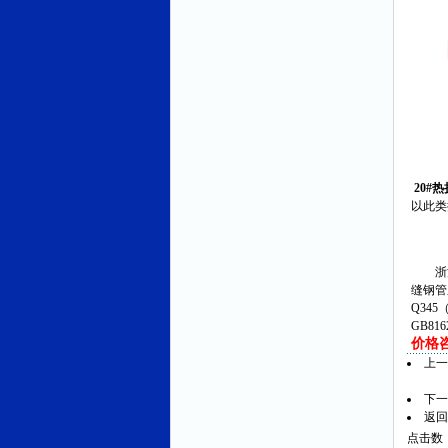
20#
以此类
浙江
缝钢管
Q345
GB81
价格咨询
上
下一
返回
点击数：8