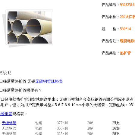
产品编号：
93922516
产品名称：
20#大
规 格：
530*14
产品备注：
现货电议05
产品类别：
热扩管
品 说 明
大口径薄壁热扩管 无锡
无缝钢管规格表
大口径薄壁热扩管哪里有？
大口径薄壁热扩管现货就到这里来：无锡市祥和合金高压钢管有限公司应有尽有
用户，也可为用户定做最薄壁4-5-6-7-8-9-10mm个厚的无缝管，定购热线：0510-8
无缝钢管
规格表：
无缝钢管
包钢
377×10
20#
25支
无缝钢管
包钢
356×10
20#
36
支
无缝钢管
包钢
325×10
20#
28支