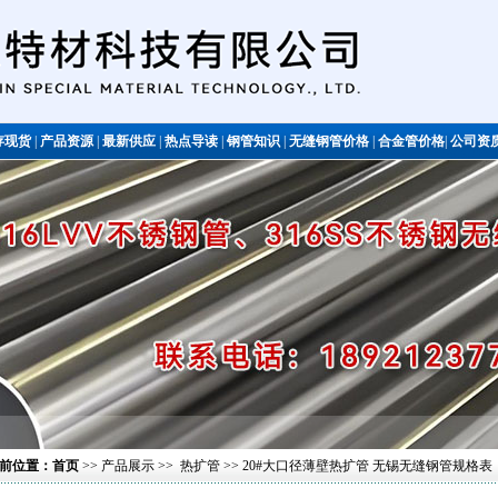
存现货
|
产品资源
|
最新供应
|
热点导读
|
钢管知识
|
无缝钢管价格
|
合金管价格
|
公司资
不锈钢管
前位置：
首页
>>
产品展示
>>
热扩管
>> 20#大口径薄壁热扩管 无锡无缝钢管规格表