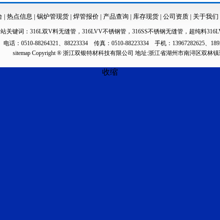
台
|
热点信息
|
锅炉管现货
|
焊管报价
|
产品查询
|
库存现货
|
公司资质
|
关于我们
本站关键词：
316L双V料无缝管
，
316LVV不锈钢管
，
316SS不锈钢无缝管
，
超纯料316L
电话：0510-88264321、88223334 传真：0510-88223334 手机：13967282625、189
sitemap
Copyright ® 浙江双银特材科技有限公司 地址:浙江省湖州市南浔区双林
收缩