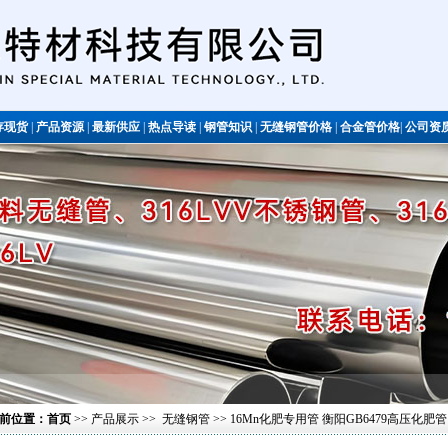
存现货
|
产品资源
|
最新供应
|
热点导读
|
钢管知识
|
无缝钢管价格
|
合金管价格
|
公司资
不锈钢管
前位置：
首页
>>
产品展示
>>
无缝钢管
>> 16Mn化肥专用管 衡阳GB6479高压化肥管