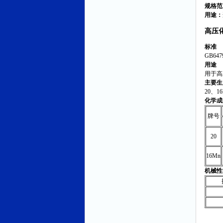
规格范
用途：
高压
标准
GB64
用途
用于高
主要生
20、16
化学成
牌号
20
16Mn
机械性