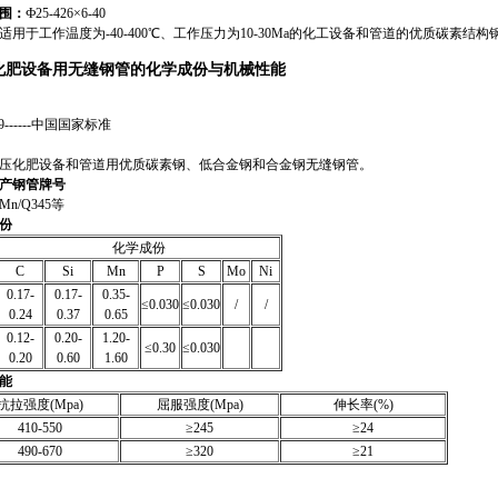
围：
Ф25-426×6-40
适用于工作温度为-40-400℃、工作压力为10-30Ma的化工设备和管道的优质碳素结
化肥设备用无缝钢管的化学成份与机械性能
79------中国国家标准
压化肥设备和管道用优质碳素钢、低合金钢和合金钢无缝钢管。
产钢管牌号
Mn/Q345等
份
化学成份
C
Si
Mn
P
S
Mo
Ni
0.17-
0.17-
0.35-
≤0.030
≤0.030
/
/
0.24
0.37
0.65
0.12-
0.20-
1.20-
≤0.30
≤0.030
0.20
0.60
1.60
能
抗拉强度(Mpa)
屈服强度(Mpa)
伸长率(%)
410-550
≥245
≥24
490-670
≥320
≥21