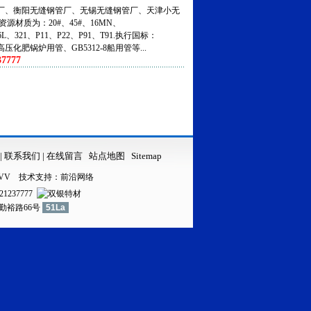
、衡阳无缝钢管厂、无锡无缝钢管厂、天津小无
资源材质为：20#、45#、16MN、
316L、321、P11、P22、P91、T91.执行国标：
5高压化肥锅炉用管、GB5312-8船用管等...
7777
|
联系我们
|
在线留言
站点地图
Sitemap
VV
技术支持：
前沿网络
21237777
镇勤裕路66号
51La