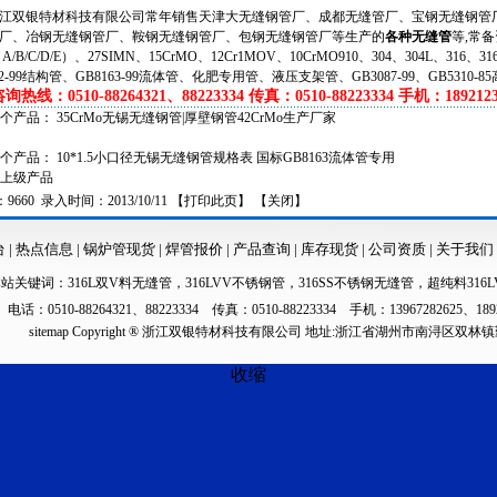
双银特材科技有限公司常年销售天津大无缝钢管厂、成都无缝管厂、宝钢无缝钢管厂
厂、冶钢无缝钢管厂、鞍钢无缝钢管厂、包钢无缝钢管厂等生产的
各种无缝管
等,常备
（A/B/C/D/E）、27SIMN、15CrMO、12Cr1MOV、10CrMO910、304、304L、316、
62-99结构管、GB8163-99流体管、化肥专用管、液压支架管、GB3087-99、GB5310-8
热线：0510-88264321、88223334 传真：0510-88223334 手机：1892123
一个产品：
35CrMo无锡无缝钢管|厚壁钢管42CrMo生产厂家
一个产品：
10*1.5小口径无锡无缝钢管规格表 国标GB8163流体管专用
上级产品
660 录入时间：2013/10/11 【
打印此页
】 【
关闭
】
台
|
热点信息
|
锅炉管现货
|
焊管报价
|
产品查询
|
库存现货
|
公司资质
|
关于我们
本站关键词：
316L双V料无缝管
，
316LVV不锈钢管
，
316SS不锈钢无缝管
，
超纯料316L
电话：0510-88264321、88223334 传真：0510-88223334 手机：13967282625、189
sitemap
Copyright ® 浙江双银特材科技有限公司 地址:浙江省湖州市南浔区双林
收缩