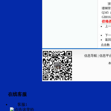
浙江
缝钢管
Q345
GB81
价格咨询
上
下
返回
点击数：9
信息导航
|
信息平
在线客服
客服1