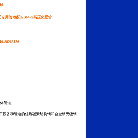
16
肥专用管 衡阳GB6479高压化肥管
-88268136
流体管道。
0Ma的化工设备和管道的优质碳素结构钢和合金钢无缝钢