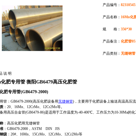
产品编号：
82310545
产品名称：
16Mn化
规 格：
356*30
产品备注：
化肥管0510
产品类别：
无缝钢管
品 说 明
Mn化肥专用管 衡阳GB6479高压化肥管
化肥专用管(GB6479-2000)
管：GB6479-2000(高压化肥设备用
无缝钢管
)，主要用于化肥设备上输送高温高压
质
：20、16Mn、12CrMo、12Cr2Mo等。
备用高压合金管(GB6479-86)是适用于工作温度为-40-400℃、工作压力为10-3
称
：高压化肥用无缝钢管
准
：GB6479-2000，ASTM DIN JIS
钢级
：20#、16Mn、15CrMo、12CrMo、12Cr2Mo等