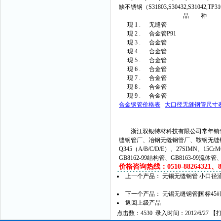
缺不锈钢（S31803,S30432,S31042,TP310
品 种
现 1 .
无缝管
现 2 .
合金管P91
现 3 .
合金管
现 4 .
合金管
现 5 .
合金管
现 6 .
合金管
现 7 .
合金管
现 8 .
合金管
现 9 .
合金管
合金钢管价格表
大口径无缝钢管尺寸
浙江双银特材科技有限公司常年销售
缝钢管厂、冶钢无缝钢管厂、鞍钢无缝
Q345（A/B/C/D/E）、27SIMN、15C
GB8162-99结构管、GB8163-99流体
价格咨询热线：0510-88264321、882
上一个产品：
无锡无缝钢管 小口径
下一个产品：
无锡无缝钢管|国标45
返回上级产品
点击数：4530 录入时间：2012/6/27 【