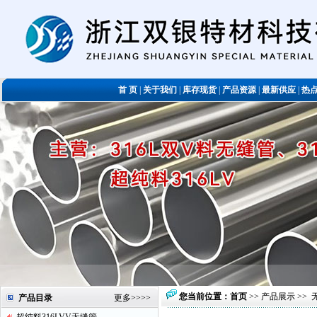
首 页
|
关于我们
|
库存现货
|
产品资源
|
最新供应
|
热
您当前位置：
首页
>>
产品展示
>>
产品目录
更多
>>>>