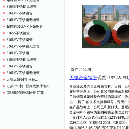
超纯料316LVV无缝管
316SS不锈钢无缝管
316LVV不锈钢管
316LVV不锈钢无缝管
超纯料316LVV不锈钢管
316SS不锈钢管
316LVV不锈钢管
316LVV不锈钢无缝管
316LVV不锈钢
316SS不锈钢无缝管
316LVV不锈钢管
产 品 说 明
316LVV不锈钢无缝管
无锡合金钢管
现货219*22/P91
无锡无缝钢管 直径...
江苏6*1小口径冷拔流体管&...
专业经营各类合金稀缺管材。目前，公
在经营理念上，公司紧紧围绕国家对核
GB3087低压锅炉管-江苏...
了特钢流通领域整合营销的新模式；依
供“一揽子”的技术支持和服务，深受广
在产品战略上，公司已和新日铁、曼尼
合金钢和不锈钢为主的稀缺金属管道的营
（ASTM A335 P5/P9/P11/P22/P9
高速工具钢（GB9943-2008、GB129
904L,309S,310S,2205,2507,TP347H,304