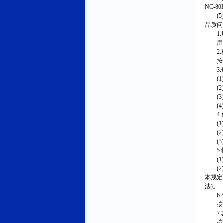
NC-8
(5)
品质问
1.
用于
2.
按SY
3.
(1)
(2)
(3)
(4)
4.
(1)
(2)
(3)
5.
(1)按
(2)
本规定
法)。
6.
按SY
7.
按美国石