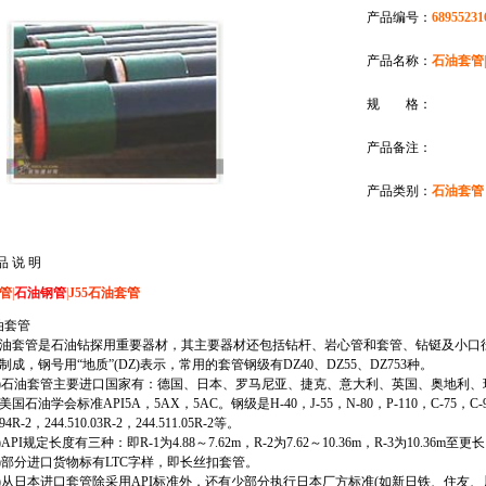
产品编号：
68955231
产品名称：
石油套管|
规 格：
产品备注：
产品类别：
石油套管
品 说 明
管
|
石油钢管
|
J55石油套管
石油套管
套管是石油钻探用重要器材，其主要器材还包括钻杆、岩心管和套管、钻铤及小口径
制成，钢号用“地质”(DZ)表示，常用的套管钢级有DZ40、DZ55、DZ753种。
石油套管主要进口国家有：德国、日本、罗马尼亚、捷克、意大利、英国、奥地利、
国石油学会标准API5A，5AX，5AC。钢级是H-40，J-55，N-80，P-110，C-75，C-95等。
.94R-2，244.510.03R-2，244.511.05R-2等。
PI规定长度有三种：即R-1为4.88～7.62m，R-2为7.62～10.36m，R-3为10.36m至更
部分进口货物标有LTC字样，即长丝扣套管。
从日本进口套管除采用API标准外，还有少部分执行日本厂方标准(如新日铁、住友、川崎等)，