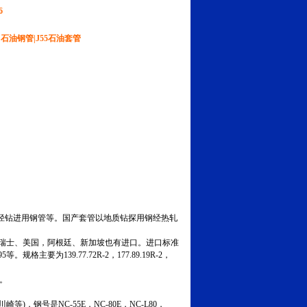
6
石油钢管|J55石油套管
钻进用钢管等。国产套管以地质钻探用钢经热轧
瑞士、美国，阿根廷、新加坡也有进口。进口标准
规格主要为139.77.72R-2，177.89.19R-2，
长。
钢号是NC-55E，NC-80E，NC-L80，