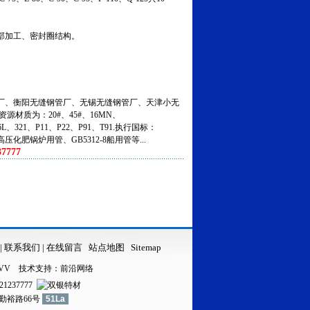
部加工、密封圈结构。
、衡阳无缝钢管厂、无锡无缝钢管厂、天津小无
资源材质为：20#、45#、16MN、
316L、321、P11、P22、P91、T91.执行国标：
5高压化肥锅炉用管、GB5312-8船用管等...
7777
|
联系我们
|
在线留言
站点地图
Sitemap
VV
技术支持：
前沿网络
21237777
镇勤裕路66号
51La