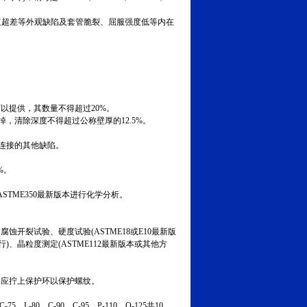
值超差等外观缺陷及套管脆裂、屈服强度低等内在
管可以提供，其数量不得超过20%。
，清除深度不得超过公称壁厚的12.5%。
连接的其他缺陷。
%。
ASTME350最新版本进行化学分析。
腐蚀开裂试验、硬度试验(ASTME18或E10最新版
行)、晶粒度测定(ASTME112最新版本或其他方
均应拧上保护环以保护螺纹。
L-80、C-90、C-95、P-110、Q-125共10