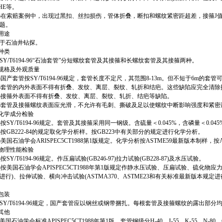
0HE等。
在索赔案例中，出现过黑扣、丝扣损伤，管体折叠，断扣和螺纹紧密距超差，接箍J
题。
用途
石油井钻探。
种类
/T6194-96“石油套管”分短螺纹套管及其接箍和长螺纹套管及其接箍两种。
规格及外观质量
国产套管按SY/T6194-96规定，套管长度不定尺，其范围8-13m。但不短于6m的套
套管的内外表面不得有折叠、发纹、离层、裂纹、轧折和结疤。这些缺陷应完全清除掉
接箍外表面不得有折叠、发纹、离层、裂纹、轧折、结疤等缺陷。
套管及接箍螺纹表面应光滑，不允许有毛刺、撕破及足以使螺纹中断影响强度和紧密
化学成分检验
按SY/T6194-96规定。套管及其接箍采用同一钢级。含硫量＜0.045%，含磷量＜0.045
按GB222-84的规定取化学分析样。按GB223中有关部分的规定进行化学分析。
美国石油学会ARISPEC5CT1988第1版规定。化学分析按ASTME59最新版本制样，按
物理性能检验
SY/T6194-96规定。作压扁试验(GB246-97)拉力试验(GB228-87)及水压试验。
按美国石油学会APISPEC5CT1988年第1版规定作静水压试验、压扁试验、硫化物应力
进行)、拉伸试验、横向冲击试验(ASTMA370、ASTME23和有关标准最新版本规定进
包装
/T6194-96规定，国产套管应以钢丝或钢带捆扎。每根套管及接箍螺纹的露出部分
其他
油学会标准APISPEC5CT1988年第1版，套管钢级分H-40、J-55、K-55、N-80、C-75、