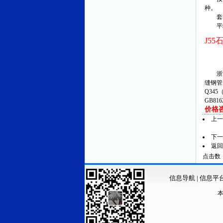
种。
套管
平端
J5
浙江
缝钢管
Q345
GB81
价格咨询
上
下
返回
点击数：3
信息导航
|
信息平