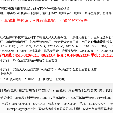
应带螺纹和接箍供货，或按下述任一管端形式供货：
、圆螺纹不带接箍或带接箍，偏梯形螺纹带接箍或不带接箍，直连型螺纹、特殊端
5石油套管相关知识：
API石油套管、油管的尺寸偏差
双银特材科技有限公司常年销售天津大无缝钢管厂、成都无缝管厂、宝钢无缝钢管厂
厂、冶钢无缝钢管厂、鞍钢无缝钢管厂、包钢无缝钢管厂等生产的
各种无缝管
等,常备
（A/B/C/D/E）、27SIMN、15CrMO、12Cr1MOV、10CrMO910、304、304L、316、
62-99结构管、GB8163-99流体管、化肥专用管、液压支架管、GB3087-99、GB5310-8
热线：0510-88264321、88223334 传真：0510-88223334 手机：1892123
一个产品：
J55石油套管|油井用油管|石油套管
一个产品：
安徽天大石油套管|J55石油套管|N80石油套管|合肥石油套管现货
上级产品
708 录入时间：2010/6/8 【
打印此页
】 【
关闭
】
台
|
热点信息
|
锅炉管现货
|
焊管报价
|
产品查询
|
库存现货
|
公司资质
|
关于我们
本站关键词：
316L双V料无缝管
，
316LVV不锈钢管
，
316SS不锈钢无缝管
，
超纯料316L
电话：0510-88264321、88223334 传真：0510-88223334 手机：13967282625、189
sitemap
Copyright ® 浙江双银特材科技有限公司 地址:浙江省湖州市南浔区双林