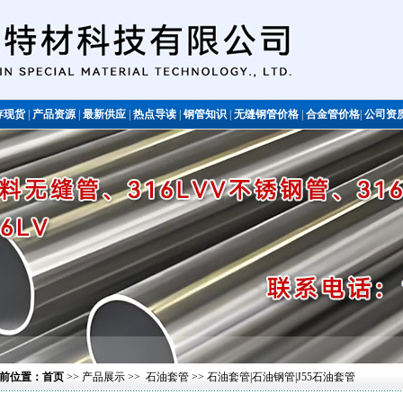
存现货
|
产品资源
|
最新供应
|
热点导读
|
钢管知识
|
无缝钢管价格
|
合金管价格
|
公司资
不锈钢管
前位置：
首页
>>
产品展示
>>
石油套管
>> 石油套管|石油钢管|J55石油套管