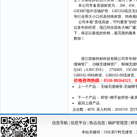
立了长期友好的合作关系，成为了多个
本公司常备资源材质为： 20#、45#、16
GB3087低中压锅炉管、GB531
等行业用大小口径及特殊材质、特殊
公司本着“质优高效，守约重誉”的经
过多年的经营，现已同全国各大钢厂建
下，保证以最低的价格，最完善的服务
辉煌！
浙江双银特材科技有限公司常年销售
缝钢管厂、冶钢无缝钢管厂、鞍钢无缝
Q345（A/B/C/D/E）、27SIMN、15C
GB8162-99结构管、GB8163-99流体
价格咨询热线：0510-88264321、882
上一个产品：
无锡无缝钢管-无锡脚
下一个产品：
焊管=脚手架焊管=家
返回上级产品
点击数：4076 录入时间：2010/5/9 【
打
信息导航
|
信息平台
|
热点信息
|
锅炉管现货
|
焊
本站关键词：
316L双V料无缝管
，