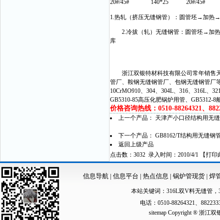
20#/45#
140*25
20#/45#
1.热轧（挤压无缝钢管）：圆管坯→加热
2.冷拔（轧）无缝钢管：圆管坯→加热
库
浙江双银特材科技有限公司常年销售天津
管厂、鞍钢无缝钢管厂、包钢无缝钢管厂
10CrMO910、304、304L、316、316L
GB5310-85高压化肥锅炉用管、GB5312-8船
价格咨询热线：0510-88264321、88223
上一个产品：
天津产小口径结构用无缝
下一个产品：
GB8162/T结构用无缝钢
返回上级产品
点击数：3032 录入时间：2010/4/1 【
打印
信息导航
|
信息平台
|
热点信息
|
锅炉管现货
|
焊
本站关键词：
316L双V料无缝管
，
电话：0510-88264321、88223
sitemap
Copyright ®