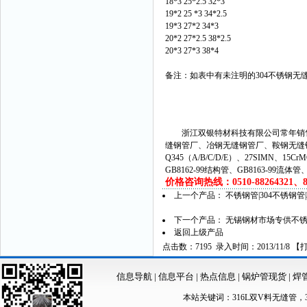
18*3 25*2.5 32*3
19*2 25 *3 34*2.5
19*3 27*2 34*3
20*2 27*2.5 38*2.5
20*3 27*3 38*4
备注：如表中有未注明的304不锈钢
浙江双银特材科技有限公司常年销售
缝钢管厂、冶钢无缝钢管厂、鞍钢无缝
Q345（A/B/C/D/E）、27SIMN、15C
GB8162-99结构管、GB8163-99流体
价格咨询热线：0510-88264321、882
上一个产品：
不锈钢管|304不锈钢
下一个产品：
无锡钢材市场专供不锈
返回上级产品
点击数：7195 录入时间：2013/11/8 【
信息导航
|
信息平台
|
热点信息
|
锅炉管现货
|
焊
本站关键词：
316L双V料无缝管
，