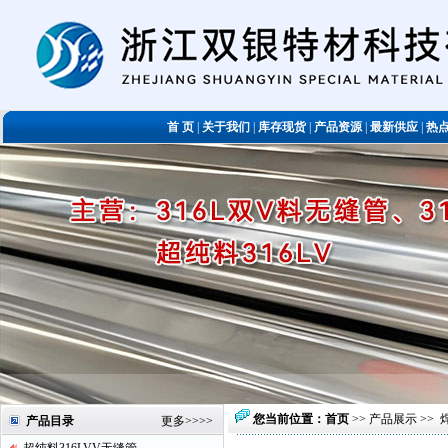
首 页
|
关于我们
|
库存现货
|
产品资源
|
最新供应
|
热
您当前位置：
首页
>>
产品展示
>>
产品目录
更多
>>>>