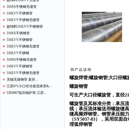
超纯料316LVV无缝管
316SS不锈钢无缝管
316LVV不锈钢管
316LVV不锈钢无缝管
超纯料316LVV不锈钢管
316SS不锈钢管
316LVV不锈钢管
316LVV不锈钢无缝管
316LVV不锈钢
316SS不锈钢无缝管
316LVV不锈钢管
产 品 说 明
316LVV不锈钢无缝管
螺旋焊管|螺旋钢管|大口径
无锡无缝钢管 直径...
螺旋钢管
江苏6*1小口径冷拔流体管&...
GB3087低压锅炉管-江苏...
可生产大口径螺旋管，直径219-
螺旋管及其标准分类：承压流体
线；承压流体输送用螺旋缝高频
缝高频焊钢管。钢管承压能
（SY5037-83），采用
埋弧焊钢管