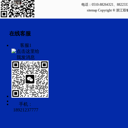
电话：0510-88264321、88223
sitemap
Copyright ®
在线客服
客服1
手机：
18921237777