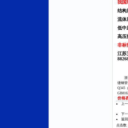
我国
结构用
流体用
低中压
高压
非标
江苏
882
浙江
缝钢管
Q345
GB81
价格咨询
上
下
返回
点击数：3