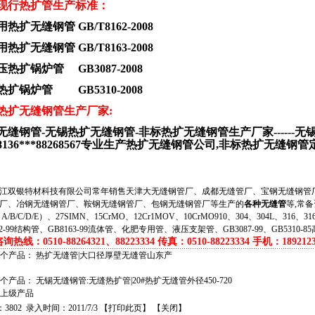
现行热扩管生产标准：
热扩无缝钢管 GB/T8162-2008
热扩无缝钢管 GB/T8163-2008
热扩锅炉管 GB3087-2008
热扩锅炉管 GB5310-2008
热扩无缝钢管生产厂家:
无缝钢管-无锡热扩无缝钢管-非标热扩无缝钢管生产厂家------无
68136***88268567专业生产热扩无缝钢管公司,非标热扩无缝钢管
双银特材科技有限公司常年销售天津大无缝钢管厂、成都无缝管厂、宝钢无缝钢管厂
厂、冶钢无缝钢管厂、鞍钢无缝钢管厂、包钢无缝钢管厂等生产的
各种无缝管
等,常备
（A/B/C/D/E）、27SIMN、15CrMO、12Cr1MOV、10CrMO910、304、304L、316、
62-99结构管、GB8163-99流体管、化肥专用管、液压支架管、GB3087-99、GB5310-8
热线：0510-88264321、88223334 传真：0510-88223334 手机：1892123
一个产品：
热扩无缝管|大口径厚壁无缝管山东产
一个产品：
无锡无缝钢管:无缝热扩管|20#热扩无缝管外径450-720
上级产品
802 录入时间：2011/7/3 【
打印此页
】 【
关闭
】