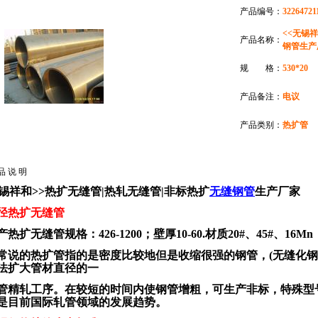
产品编号：
32264721
<<无锡
产品名称：
钢管生产
规 格：
530*20
产品备注：
电议
产品类别：
热扩管
品 说 明
无锡祥和>>热扩无缝管|热轧无缝管|非标热扩
无缝钢管
生产厂家
径热扩无缝管
热扩无缝管规格：426-1200；壁厚10-60.材质20#、45#、16Mn
常说的热扩管指的是密度比较地但是收缩很强的钢管，(无缝化钢
法扩大管材直径的一
管精轧工序。在较短的时间内使钢管增粗，可生产非标，特殊型
是目前国际轧管领域的发展趋势。