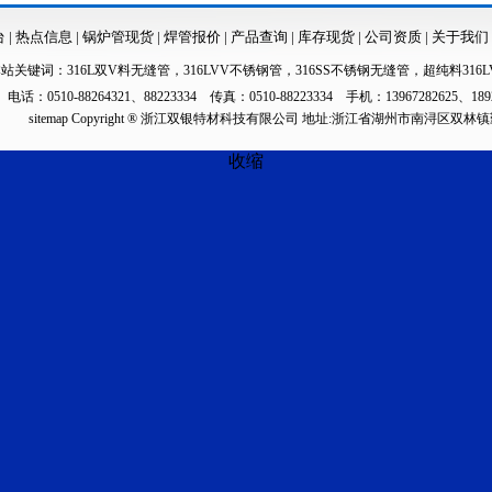
台
|
热点信息
|
锅炉管现货
|
焊管报价
|
产品查询
|
库存现货
|
公司资质
|
关于我们
本站关键词：
316L双V料无缝管
，
316LVV不锈钢管
，
316SS不锈钢无缝管
，
超纯料316L
电话：0510-88264321、88223334 传真：0510-88223334 手机：13967282625、189
sitemap
Copyright ® 浙江双银特材科技有限公司 地址:浙江省湖州市南浔区双林
收缩