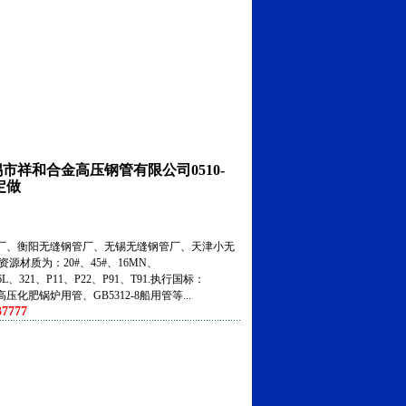
锡市祥和合金高压钢管有限公司0510-
定做
、衡阳无缝钢管厂、无锡无缝钢管厂、天津小无
资源材质为：20#、45#、16MN、
316L、321、P11、P22、P91、T91.执行国标：
5高压化肥锅炉用管、GB5312-8船用管等...
7777