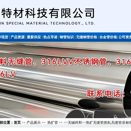
存现货
|
产品资源
|
最新供应
|
热点导读
|
钢管知识
|
无缝钢管价格
|
合金管价格
|
公司资
不锈钢管
前位置：
首页
>>
产品展示
>>
热扩管
>> <<无锡祥和>>热扩无缝管|热轧无缝管|非