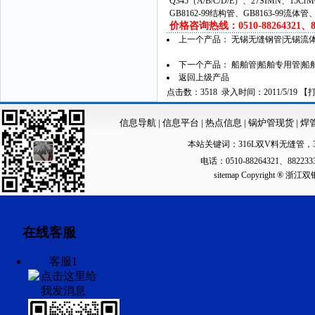
Q345（A/B/C/D/E）、27SIMN、15C
GB8162-99结构管、GB8163-99流体
价格咨询热线：0510-88264321、882
上一个产品：
无锡无缝钢管|无锡流体
下一个产品：
船舶管|船舶专用管|
返回上级产品
点击数：3518 录入时间：2011/5/19 【
信息导航
|
信息平台
|
热点信息
|
锅炉管现货
|
焊
本站关键词：
316L双V料无缝管
，
电话：0510-88264321、88223
sitemap
Copyright ®
在线客服
客服1