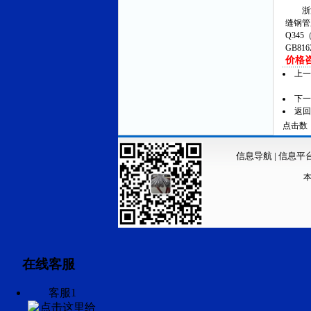
浙江
缝钢管
Q345
GB81
价格咨询
上
下
返回
点击数：3
信息导航
|
信息平
在线客服
客服1