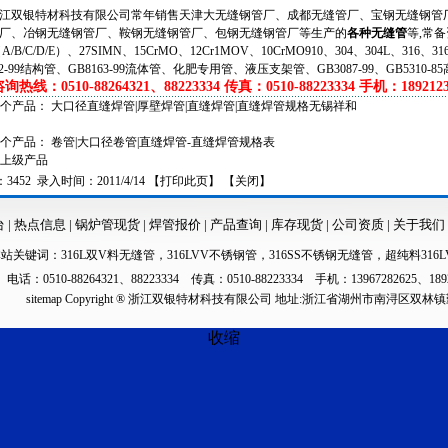
双银特材科技有限公司常年销售天津大无缝钢管厂、成都无缝管厂、宝钢无缝钢管厂
厂、冶钢无缝钢管厂、鞍钢无缝钢管厂、包钢无缝钢管厂等生产的
各种无缝管
等,常备
（A/B/C/D/E）、27SIMN、15CrMO、12Cr1MOV、10CrMO910、304、304L、316、
62-99结构管、GB8163-99流体管、化肥专用管、液压支架管、GB3087-99、GB5310-8
热线：0510-88264321、88223334 传真：0510-88223334 手机：1892123
一个产品：
大口径直缝焊管|厚壁焊管|直缝焊管|直缝焊管规格无锡祥和
一个产品：
卷管|大口径卷管|直缝焊管-直缝焊管规格表
上级产品
452 录入时间：2011/4/14 【
打印此页
】 【
关闭
】
台
|
热点信息
|
锅炉管现货
|
焊管报价
|
产品查询
|
库存现货
|
公司资质
|
关于我们
本站关键词：
316L双V料无缝管
，
316LVV不锈钢管
，
316SS不锈钢无缝管
，
超纯料316L
电话：0510-88264321、88223334 传真：0510-88223334 手机：13967282625、189
sitemap
Copyright ® 浙江双银特材科技有限公司 地址:浙江省湖州市南浔区双林
收缩