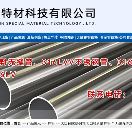
存现货
|
产品资源
|
最新供应
|
热点导读
|
钢管知识
|
无缝钢管价格
|
合金管价格
|
公司资
不锈钢管
前位置：
首页
>>
产品展示
>>
焊管
>> 大口径螺旋钢管|大口径直缝焊管-*-无锡直缝