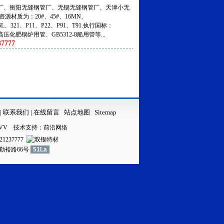
、衡阳无缝钢管厂、无锡无缝钢管厂、天津小无
资源材质为：20#、45#、16MN、
316L、321、P11、P22、P91、T91.执行国标：
5高压化肥锅炉用管、GB5312-8船用管等...
7777
|
联系我们
|
在线留言
站点地图
Sitemap
VV
技术支持：
前沿网络
21237777
镇勤裕路66号
51La