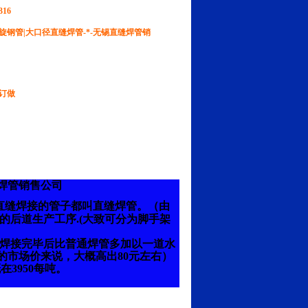
316
旋钢管|大口径直缝焊管-*-无锡直缝焊管销
订做
缝焊管销售公司
直缝焊接的管子都叫直缝焊管。（由
的后道生产工序.(大致可分为脚手架
焊接完毕后比普通焊管多加以一道水
的市场价来说，大概高出80元左右）
在3950每吨。