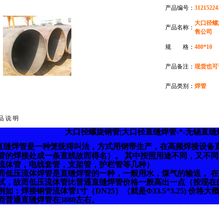
产品编号：
31215224
大口径螺
产品名称：
售公司
规 格：
480*10
产品备注：
现货也可
产品类别：
焊管
品 说 明
大口径螺旋钢管|大口径直缝焊管-*-无锡直
缝焊管是一种笼统得叫法，方式用钢带生产，在高频焊接设备
管的焊接处成一条直线故而得名）。 其中按照用途不同，又不同
流体管，电线套管，支架管，护栏管等几种）
压流体焊管是直缝焊管的一种，一般用水，煤气的输送， 在
试，故而低压流体管比普通直缝焊管价格一般高出一点（按现在
：焊接钢管流体管1寸（DN25）（就是Φ33.5*3.25) 价格大概
通直缝焊管在3880左右。