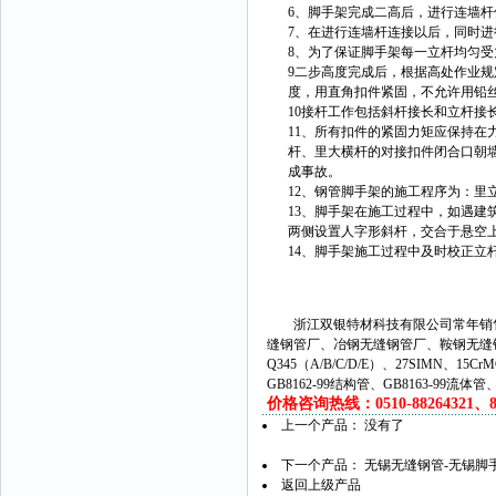
6、脚手架完成二高后，进行连墙
7、在进行连墙杆连接以后，同时
8、为了保证脚手架每一立杆均匀
9二步高度完成后，根据高处作业规定
度，用直角扣件紧固，不允许用铅
10接杆工作包括斜杆接长和立杆接
11、所有扣件的紧固力矩应保持在
杆、里大横杆的对接扣件闭合口朝
成事故。
12、钢管脚手架的施工程序为：里立
13、脚手架在施工过程中，如遇建
两侧设置人字形斜杆，交合于悬空
14、脚手架施工过程中及时校正立
浙江双银特材科技有限公司常年销售
缝钢管厂、冶钢无缝钢管厂、鞍钢无缝
Q345（A/B/C/D/E）、27SIMN、15C
GB8162-99结构管、GB8163-99流体
价格咨询热线：0510-88264321、882
上一个产品： 没有了
下一个产品：
无锡无缝钢管-无锡脚
返回上级产品