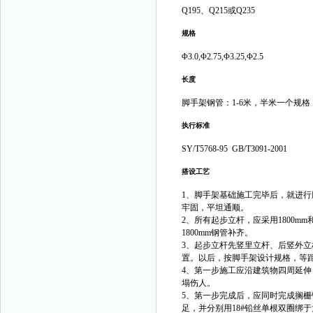
Q195、Q215或Q235
规格
Φ3.0,Φ2.75,Φ3.25,Φ2.5
长度
脚手架钢管：1-6米，半米一个规格
执行标准
SY/T5768-95 GB/T3091-2001
搭设工艺
1、脚手架基础施工完毕后，就进
牢固，平坦通顺。
2、所有起步立杆，应采用1800m
1800mm钢管补齐。
3、起步立杆先竖里立杆、后竖外立杆
置。以后，按脚手架设计规格，等
4、第一步施工应沿建筑物四周延
塌伤人。
5、第一步完成后，应同时完成搁
足，并分别用18#铅丝单根双圈绑