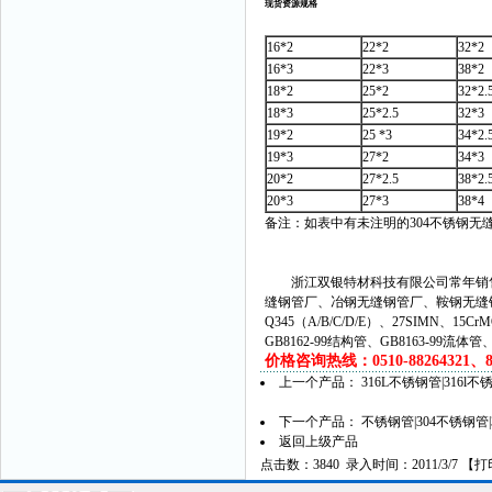
现货资源规格
16*2
22*2
32*2
16*3
22*3
38*2
18*2
25*2
32*2.
18*3
25*2.5
32*3
19*2
25 *3
34*2.
19*3
27*2
34*3
20*2
27*2.5
38*2.
20*3
27*3
38*4
备注：如表中有未注明的304不锈钢无
浙江双银特材科技有限公司常年销售
缝钢管厂、冶钢无缝钢管厂、鞍钢无缝
Q345（A/B/C/D/E）、27SIMN、15C
GB8162-99结构管、GB8163-99流体
价格咨询热线：0510-88264321、882
上一个产品：
316L不锈钢管|316l
下一个产品：
不锈钢管|304不锈钢
返回上级产品
点击数：3840 录入时间：2011/3/7 【
打