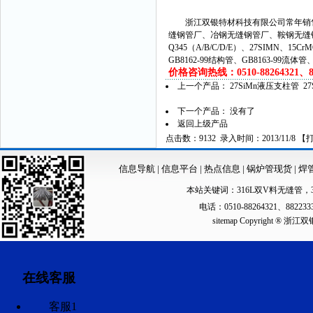
浙江双银特材科技有限公司常年销售
缝钢管厂、冶钢无缝钢管厂、鞍钢无缝
Q345（A/B/C/D/E）、27SIMN、15C
GB8162-99结构管、GB8163-99流体
价格咨询热线：0510-88264321、882
上一个产品：
27SiMn液压支柱管 2
下一个产品： 没有了
返回上级产品
点击数：9132 录入时间：2013/11/8 【
信息导航
|
信息平台
|
热点信息
|
锅炉管现货
|
焊
本站关键词：
316L双V料无缝管
，
电话：0510-88264321、88223
sitemap
Copyright ®
在线客服
客服1