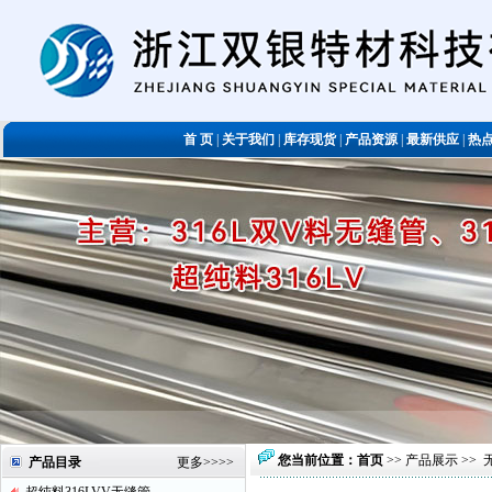
首 页
|
关于我们
|
库存现货
|
产品资源
|
最新供应
|
热
您当前位置：
首页
>>
产品展示
>>
产品目录
更多
>>>>