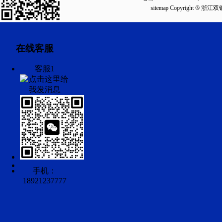
sitemap
Copyright ®
在线客服
客服1
手机：
18921237777