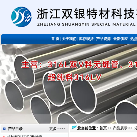
首 页
|
关于我们
|
库存现货
|
产品资源
|
最新供应
|
热
您当前位置：
首页
>>
产品展示
>>
产品目录
更多
>>>>