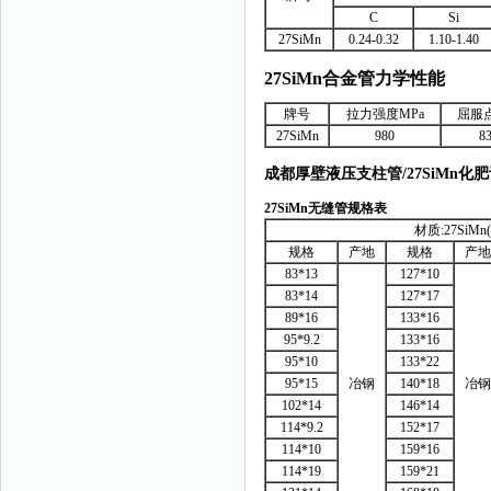
C
Si
27SiMn
0.24-0.32
1.10-1.40
27SiMn
合金管力学性能
牌号
拉力强度MPa
屈服点
27SiMn
980
8
成都厚壁液压支柱管/27SiMn
27SiMn
无缝管规格表
材质:27SiMn(G
规格
产地
规格
产地
83*13
127*10
83*14
127*17
89*16
133*16
95*9.2
133*16
95*10
133*22
95*15
冶钢
140*18
冶钢
102*14
146*14
114*9.2
152*17
114*10
159*16
114*19
159*21