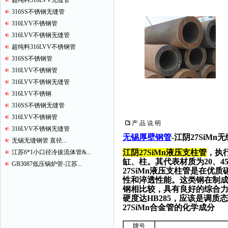
超纯料316LVV无缝管
316SS不锈钢无缝管
316LVV不锈钢管
316LVV不锈钢无缝管
超纯料316LVV不锈钢管
316SS不锈钢管
316LVV不锈钢管
316LVV不锈钢无缝管
316LVV不锈钢
316SS不锈钢无缝管
316LVV不锈钢管
产 品 说 明
316LVV不锈钢无缝管
无锡厚壁钢管
-江阴27SiM
无锡无缝钢管 直径...
江阴27SiMn液压支柱管
，执行
江苏6*1小口径冷拔流体管&...
缸、柱。其代表材质为20、45、
GB3087低压锅炉管-江苏...
27SiMn液压支柱管是在
性和淬透性能。这类钢在制
钢相比较，具有良好的综合力
硬度达HB285，应该是调质
27SiMn
合金管的化学成分
牌号