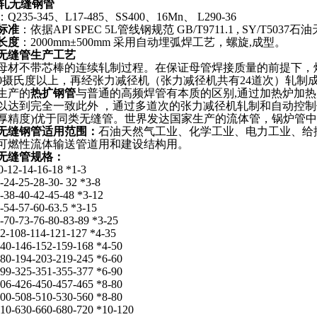
轧无缝钢管
：Q235-345、L17-485、SS400、16Mn、 L290-36
标准
：依据API SPEC 5L管线钢规范 GB/T9711.1 , SY/T
长度
：2000mm±500mm 采用自动埋弧焊工艺，螺旋,成型。
无缝管生产工艺
母材不带芯棒的连续轧制过程。在保证母管焊接质量的前提下，
50摄氏度以上，再经张力减径机（张力减径机共有24道次）轧
生产的
热扩钢管
与普通的高频焊管有本质的区别,通过加热炉加
以达到完全一致此外 ，通过多道次的张力减径机轧制和自动控制
厚精度)优于同类无缝管。世界发达国家生产的流体管，锅炉管
无缝钢管适用范围
：
石油天然气工业、化学工业、电力工业、给
可燃性流体输送管道用和建设结构用。
无缝管规格：
0-12-14-16-18 *1-3
-24-25-28-30- 32 *3-8
-38-40-42-45-48 *3-12
-54-57-60-63.5 *3-15
-70-73-76-80-83-89 *3-25
2-108-114-121-127 *4-35
40-146-152-159-168 *4-50
80-194-203-219-245 *6-60
99-325-351-355-377 *6-90
06-426-450-457-465 *8-80
00-508-510-530-560 *8-80
10-630-660-680-720 *10-120