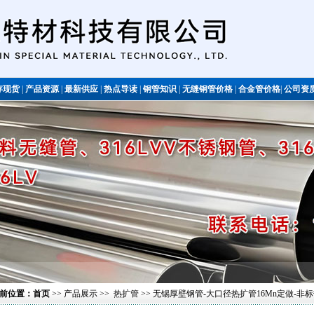
存现货
|
产品资源
|
最新供应
|
热点导读
|
钢管知识
|
无缝钢管价格
|
合金管价格
|
公司资
不锈钢管
前位置：
首页
>>
产品展示
>>
热扩管
>> 无锡厚壁钢管-大口径热扩管16Mn定做-非