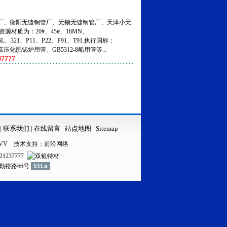
、衡阳无缝钢管厂、无锡无缝钢管厂、天津小无
资源材质为：20#、45#、16MN、
316L、321、P11、P22、P91、T91.执行国标：
5高压化肥锅炉用管、GB5312-8船用管等...
7777
|
联系我们
|
在线留言
站点地图
Sitemap
VV
技术支持：
前沿网络
21237777
镇勤裕路66号
51La