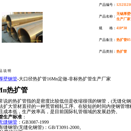
产品编号：
12121121
无锡厚壁
产品名称：
生产厂家
规 格：
410*30
产品备注：
热扩管0510
产品类别：
热扩管
品 说 明
厚壁钢管
-大口径热扩管16Mn定做-非标热扩管生产厂家
6Mn热扩管
的热扩管指的是密度比较低但是收缩很强的钢管，(无缝化钢
法扩大管材直径的一种荒管精轧工序。在较短的时间内使钢管增
且成本低，生产效率高，是目前国际轧管领域的发展趋势。
管生产标准
：
无缝钢管
：GB3087-1999
缝钢管(无缝化钢管)：GB/T3091-2000。