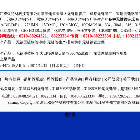
双银特材科技有限公司常年销售天津大无缝钢管厂、成都无缝管厂、宝钢无缝钢管厂
厂、冶钢无缝钢管厂、鞍钢无缝钢管厂、包钢无缝钢管厂等生产的
各种无缝管
等,常备
（A/B/C/D/E）、27SIMN、15CrMO、12Cr1MOV、10CrMO910、304、304L、316、
62-99结构管、GB8163-99流体管、化肥专用管、液压支架管、GB3087-99、GB5310-8
热线：0510-88264321、88223334 传真：0510-88223334 手机：1892123
一个产品：
无锡无缝钢管-热扩无缝管生产-非标热扩无缝钢管定做
一个产品：
无锡厚壁钢管-大口径厚壁无缝管530*65成都产-东莞厚壁结构管现货
上级产品
475 录入时间：2011/12/12 【
打印此页
】 【
关闭
】
台
|
热点信息
|
锅炉管现货
|
焊管报价
|
产品查询
|
库存现货
|
公司资质
|
关于我们
本站关键词：
316L双V料无缝管
，
316LVV不锈钢管
，
316SS不锈钢无缝管
，
超纯料316L
电话：0510-88264321、88223334 传真：0510-88223334 手机：13967282625、189
sitemap
Copyright ® 浙江双银特材科技有限公司 地址:浙江省湖州市南浔区双林
收缩