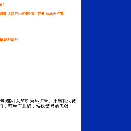
016
钢管-大口径热扩管16Mn定做-非标热扩管
-88268136
管)都可以简称为热扩管。用斜轧法或
粗，可生产非标，特殊型号的无缝