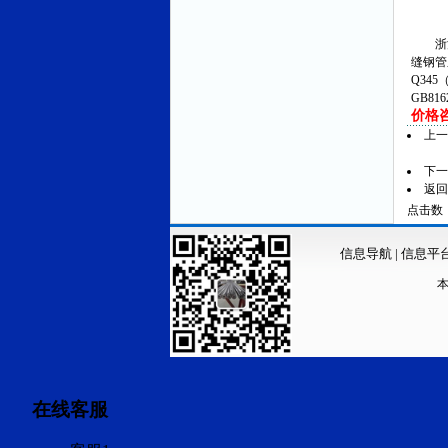
浙江
缝钢管
Q345
GB81
价格咨询
上
下
返回
点击数：4
信息导航
|
信息平
在线客服