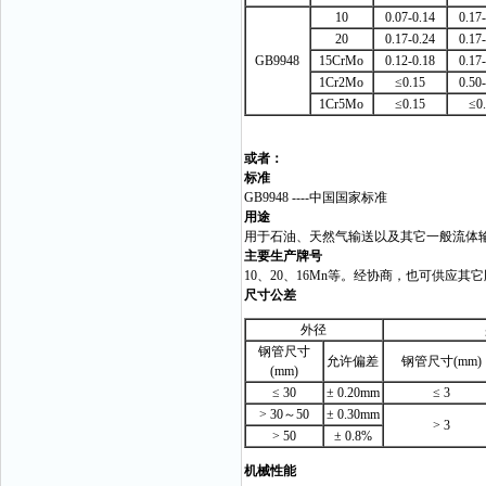
10
0.07-0.14
0.17
20
0.17-0.24
0.17
GB9948
15CrMo
0.12-0.18
0.17
1Cr2Mo
≤0.15
0.50
1Cr5Mo
≤0.15
≤0
或者：
标准
GB9948 ----中国国家标准
用途
用于石油、天然气输送以及其它一般流体
主要生产牌号
10、20、16Mn等。经协商，也可供应其
尺寸公差
外径
钢管尺寸
允许偏差
钢管尺寸(mm)
(mm)
≤ 30
± 0.20mm
≤ 3
> 30～50
± 0.30mm
> 3
> 50
± 0.8%
机械性能