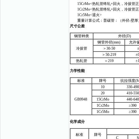
15CrMo<热轧管终轧+回火，冷拔管正
1Cr2Mo<热轧管终轧+回火，冷拔管正
1Cr5Mo<退火>
重量计算公式：普碳管：（外径-壁厚）X壁厚
尺寸公差
钢管种类
外径(D)
钢管外径(mm)
允许偏
冷拔管
＞30-50
±
＞50-219
±
热轧管
＞219
±
力学性能
标准
牌号
抗拉强度(M
10
330-490
20
410-550
GB9948
15CrMo
440-640
1Cr2Mo
≥390
1Cr5Mo
≥390
化学成分
标准
牌号
C
S