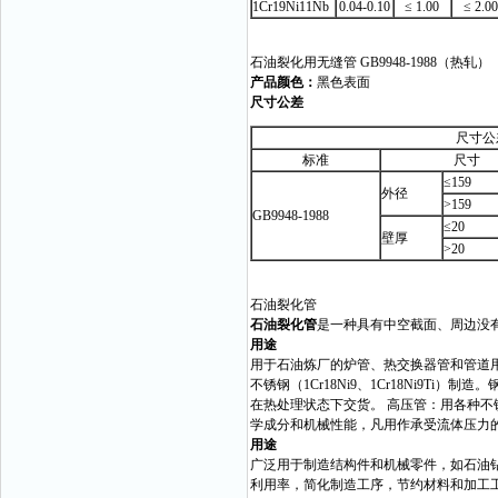
1Cr19Ni11Nb
0.04-0.10
≤ 1.00
≤ 2.00
石油裂化用无缝管 GB9948-1988（热轧）
产品颜色：
黑色表面
尺寸公差
尺寸公
标准
尺寸
≤159
外径
>159
GB9948-1988
≤20
壁厚
>20
石油裂化管
石油裂化管
是一种具有中空截面、周边没
用途
用于石油炼厂的炉管、热交换器管和管道用无缝管
不锈钢（1Cr18Ni9、1Cr18Ni9
在热处理状态下交货。 高压管：用各种
学成分和机械性能，凡用作承受流体压力
用途
广泛用于制造结构件和机械零件，如石油
利用率，简化制造工序，节约材料和加工