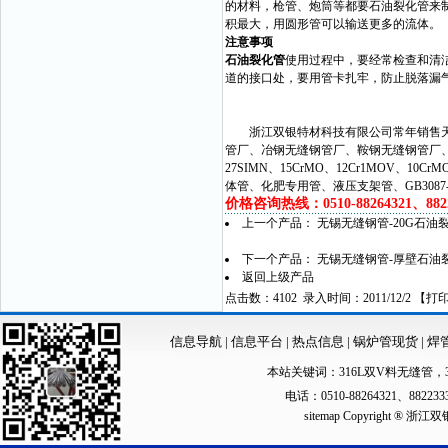
的材料，枪管、炮筒等都要石油裂化管来
积最大，用圆形管可以输送更多的流体。
注意事项
石油裂化管
使用过程中，要经常检查和清
道的接口处，要用管卡扎牢，防止脱落漏
浙江双银特材科技有限公司常年销售天津
管厂、冶钢无缝钢管厂、鞍钢无缝钢管厂
27SIMN、15CrMO、12Cr1MOV、10CrM
体管、化肥专用管、液压支架管、GB3087-99
价格咨询热线：0510-88264321、88223
上一个产品：
无锡无缝钢管-20G石油裂
下一个产品：
无锡无缝钢管-厚壁石油裂化管
返回上级产品
点击数：4102 录入时间：2011/12/2 【
打
信息导航
|
信息平台
|
热点信息
|
锅炉管现货
|
焊
本站关键词：
316L双V料无缝管
，
电话：0510-88264321、88223
sitemap
Copyright ®