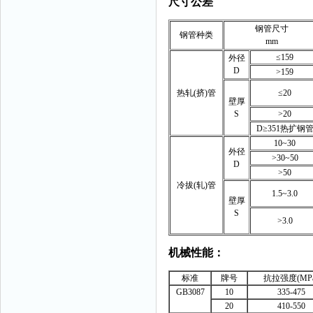
尺寸公差
钢管尺寸
钢管种类
mm
≤159
外径
D
>159
热轧(挤)管
≤20
壁厚
S
>20
D≥351热扩钢
10~30
外径
>30~50
D
>50
冷拔(轧)管
1.5~3.0
壁厚
S
>3.0
机械性能：
标准
牌号
抗拉强度(MPa
GB3087
10
335-475
20
410-550