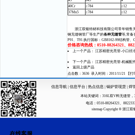
45
645
4
40Cr
≥784
≥12
37Mn5
≥784
≥12
浙江双银特材科技有限公司常年销售天津
钢无缝钢管厂等生产的
各种无缝管
等,常备资
P91、T91.执行国标：GB8162-99结构管、
价格咨询热线：0510-88264321、88223
上一个产品：
江苏精密光亮管-小口径
下一个产品：
江苏精密光亮管-机械配
返回上级产品
点击数：3636 录入时间：2011/11/21 【
打
信息导航
|
信息平台
|
热点信息
|
锅炉管现货
|
焊
本站关键词：
316L双V料无缝管
，
电话：0510-88264321、88223
sitemap
Copyright ®
在线客服