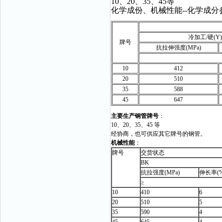
10、20、35、45等
化学成份、机械性能--化学成
冷加工/硬(Y)
牌号
抗拉伸强度(MPa)
10
412
20
510
35
588
45
647
主要生产钢管牌号
：
10、20、35、45 等
经协商，也可供应其它牌号的钢管。
机械性能
：
牌号
交货状态
BK
抗拉强度(MPa)
伸长率(%
≥
10
410
6
20
510
5
35
590
4