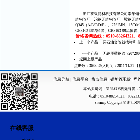
浙江双银特材科技有限公司常年销售
缝钢管厂、冶钢无缝钢管厂、鞍钢无缝
Q345（A/B/C/D/E）、27SIMN、15C
GB8162-99结构管、GB8163-99流体
价格咨询热线：0510-88264321、882
上一个产品：
买石油套管就找祥和,
下一个产品：
无锡厚壁钢管-720*
返回上级产品
点击数：3633 录入时间：2011/11/21 【
信息导航
|
信息平台
|
热点信息
|
锅炉管现货
|
焊
本站关键词：
316L双V料无缝管
，
电话：0510-88264321、88223
sitemap
Copyright ®
在线客服