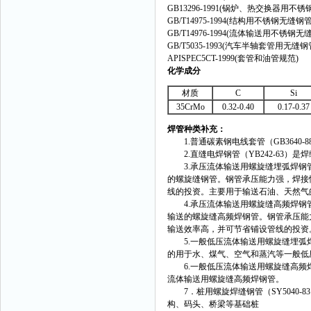
GB13296-1991(锅炉、热交换器用不
GB/T14975-1994(结构用不锈钢无缝钢管
GB/T14976-1994(流体输送用不锈钢无
GB/T5035-1993(汽车半轴套管用无缝钢
APISPEC5CT-1999(套管和油管规范)
化学成分
材质
C
Si
35CrMo
0.32-0.40
0.17-0.37
焊管种类补充：
1.普通碳素钢电线套管（GB3640
2.直缝电焊钢管（YB242-63）
3.承压流体输送用螺旋缝埋弧焊钢管（
的螺旋缝钢管。钢管承压能力强，焊接
线的投资。主要用于输送石油、天然气
4.承压流体输送用螺旋缝高频焊钢管（
输送的螺旋缝高频焊钢管。钢管承压能
输送效率高，并可节省铺设管线的投资
5.一般低压流体输送用螺旋缝埋弧焊钢
的用于水、煤气、空气和蒸汽等一般低
6.一般低压流体输送用螺旋缝高频焊钢
流体输送用螺旋缝高频焊钢管。
7．桩用螺旋焊缝钢管（SY5040-
构、码头、桥梁等基础桩