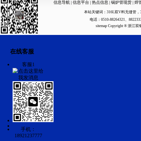
信息导航
|
信息平台
|
热点信息
|
锅炉管现货
|
焊
本站关键词：
316L双V料无缝管
，
电话：0510-88264321、88223
sitemap
Copyright ®
在线客服
客服1
手机：
18921237777