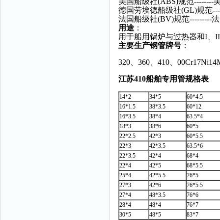
美国船级社(ABS)规范-------
德国劳埃德船级社(GL)规范----
法国船级社(BV)规范--------
用途
：
用于船用锅炉与过热器和I、I
主要生产钢管牌号
：
320、360、410、00Cr17Ni14
江苏410船舶专用管规格表
14*2
34*5
60*4.5
16*1.5
38*3.5
60*12
16*3.5
38*4
63.5*4
18*3
38*6
60*5
22*2.5
42*3
60*5.5
22*3
42*3.5
63.5*6
22*3.5
42*4
68*4
22*4
42*5
68*5.5
25*4
42*5.5
76*5
27*3
42*6
76*5.5
27*4
48*3.5
76*6
28*4
48*4
76*7
30*5
48*5
83*7