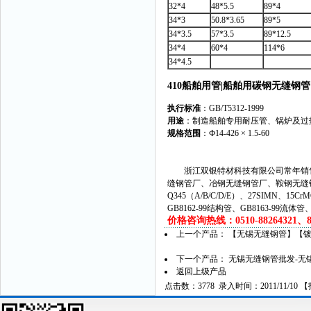
32*4
48*5.5
89*4
34*3
50.8*3.65
89*5
34*3.5
57*3.5
89*12.5
34*4
60*4
114*6
34*4.5
410船舶用管|船舶用碳钢无缝钢管
执行标准
：GB/T5312-1999
用途
：制造船舶专用耐压管、锅炉及过
规格范围
：Ф14-426 × 1.5-60
浙江双银特材科技有限公司常年销售
缝钢管厂、冶钢无缝钢管厂、鞍钢无缝
Q345（A/B/C/D/E）、27SIMN、15C
GB8162-99结构管、GB8163-99流体
价格咨询热线：0510-88264321、882
上一个产品：
【无锡无缝钢管】【
下一个产品：
无锡无缝钢管批发-无
返回上级产品
点击数：3778 录入时间：2011/11/10 【