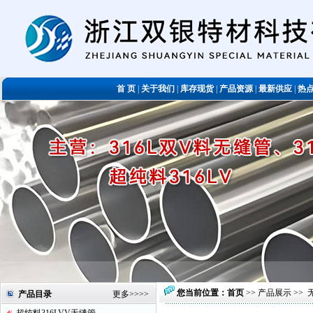
首 页
|
关于我们
|
库存现货
|
产品资源
|
最新供应
|
热
您当前位置：
首页
>>
产品展示
>>
产品目录
更多
>>>>