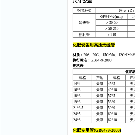
尺寸公差
钢管种类
外径（D
钢管外径(mm)
允
冷拔管
＞30-50
＞50-219
热轧管
＞219
化肥设备用高压无缝管
材质：
20#、20G、15CrMo、12Cr1Mo
执行标准：
GB6479-2000
规格表
化肥
规格
产地
规格
产
14*4
天津
45*5
天
16*3
天津
49*10
天
18*3
天津
57*5
天
19*3
天津
58*9
天
21*3.5
天津
59*9
天
24*5
天津
60*10
天
24*6
天津
62*10
天
化肥专用管(GB6479-2000)