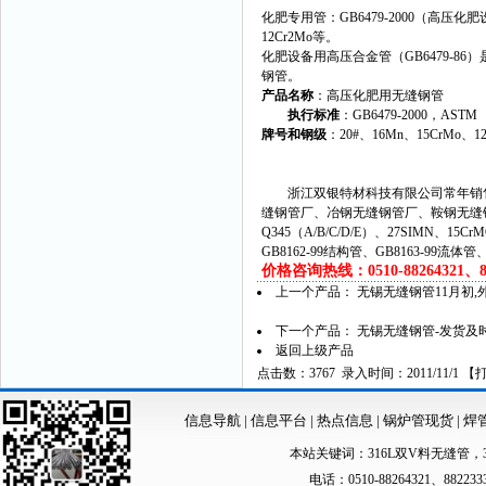
化肥专用管：GB6479-2000（高压
12Cr2Mo等。
化肥设备用高压合金管（GB6479-86
钢管。
产品名称
：高压化肥用无缝钢管
执行标准
：GB6479-2000，ASTM 
牌号和钢级
：20#、16Mn、15CrMo、1
浙江双银特材科技有限公司常年销售
缝钢管厂、冶钢无缝钢管厂、鞍钢无缝
Q345（A/B/C/D/E）、27SIMN、15C
GB8162-99结构管、GB8163-99流体
价格咨询热线：0510-88264321、882
上一个产品：
无锡无缝钢管11月初,
下一个产品：
无锡无缝钢管-发货及时
返回上级产品
点击数：3767 录入时间：2011/11/1 【
信息导航
|
信息平台
|
热点信息
|
锅炉管现货
|
焊
本站关键词：
316L双V料无缝管
，
电话：0510-88264321、88223