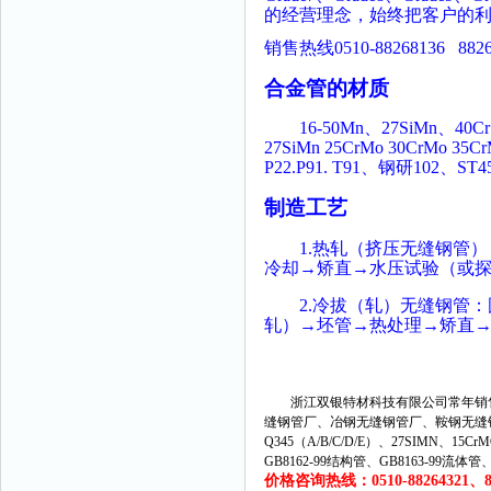
的经营理念，始终把客户的
销售热线0510-88268136 8826
合金管的材质
16-50Mn、27SiMn、40Cr、Cr
27SiMn 25CrMo 30CrMo 35Cr
P22.P91. T91、钢研102、ST4
制造工艺
1.热轧（挤压无缝钢管）
冷却→矫直→水压试验（或
2.冷拔（轧）无缝钢管：
轧）→坯管→热处理→矫直
浙江双银特材科技有限公司常年销售
缝钢管厂、冶钢无缝钢管厂、鞍钢无缝
Q345（A/B/C/D/E）、27SIMN、15C
GB8162-99结构管、GB8163-99流体
价格咨询热线：0510-88264321、882