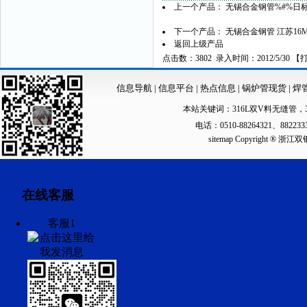
上一个产品：
无锡合金钢管%#%日标合
下一个产品：
无锡合金钢管 江苏16
返回上级产品
点击数：3802 录入时间：2012/5/30 【
信息导航
|
信息平台
|
热点信息
|
锅炉管现货
|
焊
本站关键词：
316L双V料无缝管
，
电话：0510-88264321、88223
sitemap
Copyright ®
在线客服
客服1