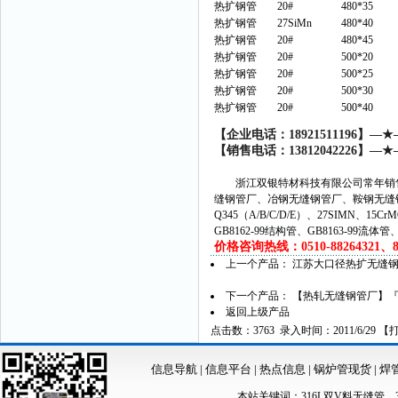
热扩钢管
20#
480*35
热扩钢管
27SiMn
480*40
热扩钢管
20#
480*45
热扩钢管
20#
500*20
热扩钢管
20#
500*25
热扩钢管
20#
500*30
热扩钢管
20#
500*40
【企业电话：
18921511196
】
—
★
【销售电话：
13812042226
】
—
★
浙江双银特材科技有限公司常年销售
缝钢管厂、冶钢无缝钢管厂、鞍钢无缝
Q345（A/B/C/D/E）、27SIMN、15C
GB8162-99结构管、GB8163-99流体
价格咨询热线：0510-88264321、882
上一个产品：
江苏大口径热扩无缝钢
下一个产品：
【热轧无缝钢管厂】
返回上级产品
点击数：3763 录入时间：2011/6/29 【
信息导航
|
信息平台
|
热点信息
|
锅炉管现货
|
焊
本站关键词：
316L双V料无缝管
，