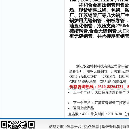
祥和合金高压钢管销售处
场、现货销售成钢、包钢、
厂、江苏钢管厂等几大钢厂生
锅炉用无缝钢管，钢板卷管
油裂化钢管，液压支架27Si
碳结钢管,合金无缝钢管,大
壁无缝钢管。并承接厚壁钢
浙江双银特材科技有限公司常年销售
缝钢管厂、冶钢无缝钢管厂、鞍钢无缝
Q345（A/B/C/D/E）、27SIMN、15C
GB8162-99结构管、GB8163-99流体
价格咨询热线：0510-88264321、882
上一个产品：
大口径直缝焊管生产-大
下一个产品：
江苏直缝焊管厂|江苏大
返回上级产品
点击数：4021 录入时间：2011/4/30 【
信息导航
|
信息平台
|
热点信息
|
锅炉管现货
|
焊