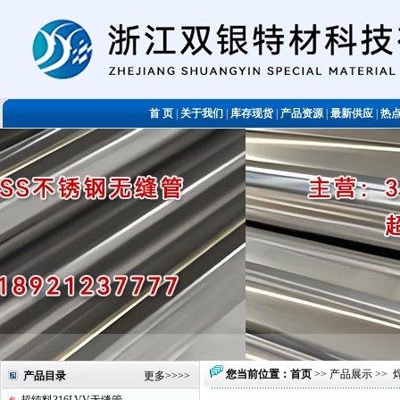
首 页
|
关于我们
|
库存现货
|
产品资源
|
最新供应
|
热
您当前位置：
首页
>>
产品展示
>>
产品目录
更多
>>>>