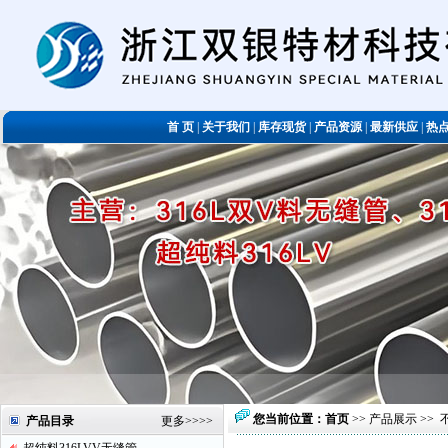
首 页
|
关于我们
|
库存现货
|
产品资源
|
最新供应
|
热
您当前位置：
首页
>>
产品展示
>>
产品目录
更多
>>>>