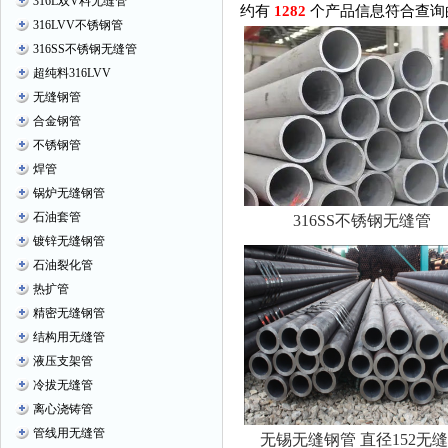
316L双V料无缝管
约有
1282
个产品信息符合查询
316LVV不锈钢管
316SS不锈钢无缝管
超纯料316LVV
无缝钢管
合金钢管
不锈钢管
焊管
锅炉无缝钢管
石油套管
316SS不锈钢无缝管
镀锌无缝钢管
石油裂化管
热扩管
精密无缝钢管
结构用无缝管
液压支架管
冷拔无缝管
离心浇铸管
管线用无缝管
无锡无缝钢管 直径152无