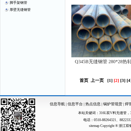
脚手架钢管
厚壁无缝钢管
Q345B无缝钢管 280*28热
首页
上一页
[1]
[2]
[3]
[4
信息导航
|
信息平台
|
热点信息
|
锅炉管现货
|
焊
本站关键词：
316L双V料无缝管
，
电话：0510-88264321、88223
sitemap
Copyright ®